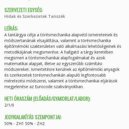
SZERVEZETI EGYSÉG:
Hidak és Szerkezetek Tanszék
LEÍRÁS:
A tantárgya célja a törésmechanika alapvető ismereteinek és
módszertanának elsajátítása, valamint a törésmechanika
építőmérnöki szakterületen való alkalmazási lehetőségeinek és
metodikájának megismerése. A hallgató a tárgy keretében
megismeri a törésmechanikai alapfogalmakat és azok
matematikai alapjait, illetve az egyszerűbb számítási
módszereket. Ismertetésre kerülnek az építőmérnöki anyagok
és szerkezetek törésmechanikán alapuló legfontosabb
méretezési módszerei, valamint a törésmechanikai eljárások
megjelenése az Eurocode szabványokban.
HETI ÓRASZÁM (ELŐADÁS/GYAKORLAT/LABOR):
2/1/0
JEGYKIALAKÍTÁS SZEMPONTJAI:
50% - ZH1 50% - ZH2