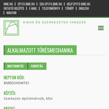
BME.HU
EPITO.BME.HU
EDU.EPITO.BME.HU
HELP.EPITO.BME.HU
OKTATÓI BELÉPÉS
E-MAIL
TELEFONKÖNYV
TÉRKÉP
ENGLISH
MAGYAR
HIDAK ÉS SZERKEZETEK TANSZÉK
ALKALMAZOTT TÖRÉSMECHANIKA
Elsődleges fülek
MEGTEKINTÉS
(AKTÍV
FORDÍTÁS
FÜL)
NEPTUN KÓD:
BMEEOHSMT61
KÉPZÉS:
Szerkezet-építőmérnök, MSc
KREDIT: