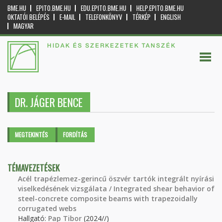
BME.HU
EPITO.BME.HU
EDU.EPITO.BME.HU
HELP.EPITO.BME.HU
OKTATÓI BELÉPÉS
E-MAIL
TELEFONKÖNYV
TÉRKÉP
ENGLISH
MAGYAR
HIDAK ÉS SZERKEZETEK TANSZÉK
DR. JÁGER BENCE
Elsődleges fülek
MEGTEKINTÉS
(AKTÍV
FORDÍTÁS
FÜL)
TÉMAVEZETÉSEK
Acél trapézlemez-gerincű öszvér tartók integrált nyírási
viselkedésének vizsgálata / Integrated shear behavior of
steel-concrete composite beams with trapezoidally
corrugated webs
Hallgató:
Pap Tibor
(2024//)