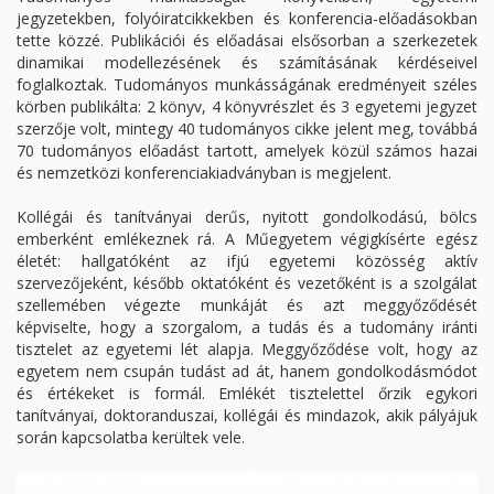
jegyzetekben, folyóiratcikkekben és konferencia-előadásokban
tette közzé. Publikációi és előadásai elsősorban a szerkezetek
dinamikai modellezésének és számításának kérdéseivel
foglalkoztak. Tudományos munkásságának eredményeit széles
körben publikálta: 2 könyv, 4 könyvrészlet és 3 egyetemi jegyzet
szerzője volt, mintegy 40 tudományos cikke jelent meg, továbbá
70 tudományos előadást tartott, amelyek közül számos hazai
és nemzetközi konferenciakiadványban is megjelent.
Kollégái és tanítványai derűs, nyitott gondolkodású, bölcs
emberként emlékeznek rá. A Műegyetem végigkísérte egész
életét: hallgatóként az ifjú egyetemi közösség aktív
szervezőjeként, később oktatóként és vezetőként is a szolgálat
szellemében végezte munkáját és azt meggyőződését
képviselte, hogy a szorgalom, a tudás és a tudomány iránti
tisztelet az egyetemi lét alapja. Meggyőződése volt, hogy az
egyetem nem csupán tudást ad át, hanem gondolkodásmódot
és értékeket is formál. Emlékét tisztelettel őrzik egykori
tanítványai, doktoranduszai, kollégái és mindazok, akik pályájuk
során kapcsolatba kerültek vele.