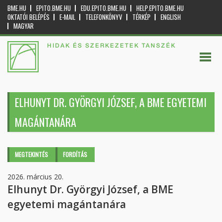
BME.HU
EPITO.BME.HU
EDU.EPITO.BME.HU
HELP.EPITO.BME.HU
OKTATÓI BELÉPÉS
E-MAIL
TELEFONKÖNYV
TÉRKÉP
ENGLISH
MAGYAR
HIDAK ÉS SZERKEZETEK TANSZÉK
ELHUNYT DR. GYÖRGYI JÓZSEF, A BME EGYETEMI
MAGÁNTANÁRA
Elsődleges fülek
MEGTEKINTÉS
(AKTÍV
FORDÍTÁS
FÜL)
2026. március 20.
Elhunyt Dr. Györgyi József, a BME
egyetemi magántanára