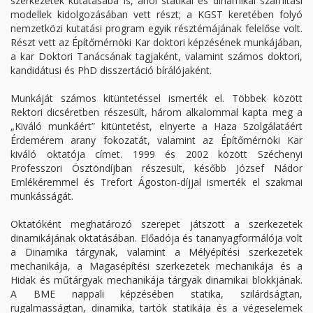
szerkezetek kutatásába is, ahol statikai és dinamikai számítási
modellek kidolgozásában vett részt; a KGST keretében folyó
nemzetközi kutatási program egyik résztémájának felelőse volt.
Részt vett az Építőmérnöki Kar doktori képzésének munkájában,
a kar Doktori Tanácsának tagjaként, valamint számos doktori,
kandidátusi és PhD disszertáció bírálójaként.
Munkáját számos kitüntetéssel ismerték el. Többek között
Rektori dicséretben részesült, három alkalommal kapta meg a
„Kiváló munkáért” kitüntetést, elnyerte a Haza Szolgálatáért
Érdemérem arany fokozatát, valamint az Építőmérnöki Kar
kiváló oktatója címet. 1999 és 2002 között Széchenyi
Professzori Ösztöndíjban részesült, később József Nádor
Emlékéremmel és Trefort Ágoston-díjjal ismerték el szakmai
munkásságát.
Oktatóként meghatározó szerepet játszott a szerkezetek
dinamikájának oktatásában. Előadója és tananyagformálója volt
a Dinamika tárgynak, valamint a Mélyépítési szerkezetek
mechanikája, a Magasépítési szerkezetek mechanikája és a
Hidak és műtárgyak mechanikája tárgyak dinamikai blokkjának.
A BME nappali képzésében statika, szilárdságtan,
rugalmasságtan, dinamika, tartók statikája és a végeselemek