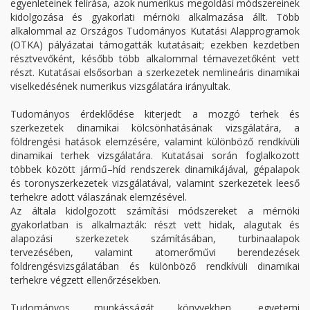
egyenleteinek felírása, azok numerikus megoldási módszereinek
kidolgozása és gyakorlati mérnöki alkalmazása állt. Több
alkalommal az Országos Tudományos Kutatási Alapprogramok
(OTKA) pályázatai támogatták kutatásait; ezekben kezdetben
résztvevőként, később több alkalommal témavezetőként vett
részt. Kutatásai elsősorban a szerkezetek nemlineáris dinamikai
viselkedésének numerikus vizsgálatára irányultak.
Tudományos érdeklődése kiterjedt a mozgó terhek és
szerkezetek dinamikai kölcsönhatásának vizsgálatára, a
földrengési hatások elemzésére, valamint különböző rendkívüli
dinamikai terhek vizsgálatára. Kutatásai során foglalkozott
többek között jármű–híd rendszerek dinamikájával, gépalapok
és toronyszerkezetek vizsgálatával, valamint szerkezetek leeső
terhekre adott válaszának elemzésével.
Az általa kidolgozott számítási módszereket a mérnöki
gyakorlatban is alkalmazták: részt vett hidak, alagutak és
alapozási szerkezetek számításában, turbinaalapok
tervezésében, valamint atomerőművi berendezések
földrengésvizsgálatában és különböző rendkívüli dinamikai
terhekre végzett ellenőrzésekben.
Tudományos munkásságát könyvekben, egyetemi