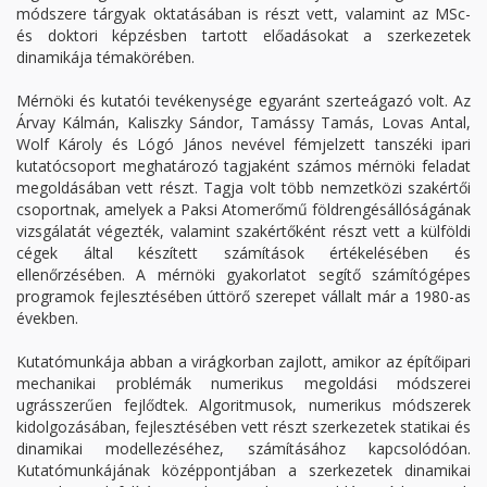
módszere tárgyak oktatásában is részt vett, valamint az MSc-
és doktori képzésben tartott előadásokat a szerkezetek
dinamikája témakörében.
Mérnöki és kutatói tevékenysége egyaránt szerteágazó volt. Az
Árvay Kálmán, Kaliszky Sándor, Tamássy Tamás, Lovas Antal,
Wolf Károly és Lógó János nevével fémjelzett tanszéki ipari
kutatócsoport meghatározó tagjaként számos mérnöki feladat
megoldásában vett részt. Tagja volt több nemzetközi szakértői
csoportnak, amelyek a Paksi Atomerőmű földrengésállóságának
vizsgálatát végezték, valamint szakértőként részt vett a külföldi
cégek által készített számítások értékelésében és
ellenőrzésében. A mérnöki gyakorlatot segítő számítógépes
programok fejlesztésében úttörő szerepet vállalt már a 1980-as
években.
Kutatómunkája abban a virágkorban zajlott, amikor az építőipari
mechanikai problémák numerikus megoldási módszerei
ugrásszerűen fejlődtek. Algoritmusok, numerikus módszerek
kidolgozásában, fejlesztésében vett részt szerkezetek statikai és
dinamikai modellezéséhez, számításához kapcsolódóan.
Kutatómunkájának középpontjában a szerkezetek dinamikai