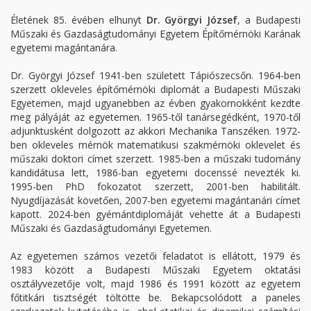
Életének 85. évében elhunyt
Dr. Györgyi József
, a Budapesti
Műszaki és Gazdaságtudományi Egyetem Építőmérnöki Karának
egyetemi magántanára.
Dr. Györgyi József 1941-ben született Tápiószecsőn. 1964-ben
szerzett okleveles építőmérnöki diplomát a Budapesti Műszaki
Egyetemen, majd ugyanebben az évben gyakornokként kezdte
meg pályáját az egyetemen. 1965-től tanársegédként, 1970-től
adjunktusként dolgozott az akkori Mechanika Tanszéken. 1972-
ben okleveles mérnök matematikusi szakmérnöki oklevelet és
műszaki doktori címet szerzett. 1985-ben a műszaki tudomány
kandidátusa lett, 1986-ban egyetemi docenssé nevezték ki.
1995-ben PhD fokozatot szerzett, 2001-ben habilitált.
Nyugdíjazását követően, 2007-ben egyetemi magántanári címet
kapott. 2024-ben gyémántdiplomáját vehette át a Budapesti
Műszaki és Gazdaságtudományi Egyetemen.
Az egyetemen számos vezetői feladatot is ellátott, 1979 és
1983 között a Budapesti Műszaki Egyetem oktatási
osztályvezetője volt, majd 1986 és 1991 között az egyetem
főtitkári tisztségét töltötte be. Bekapcsolódott a paneles