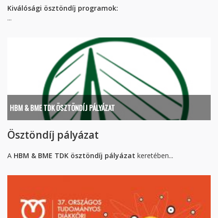
Kiválósági ösztöndíj programok:
...
HBM & BME TDK ÖSZTÖNDÍJ PÁLYÁZAT
Ösztöndíj pályázat
A
HBM & BME TDK ösztöndíj pályázat
keretében...