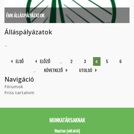
ÉMK ÁLLÁSPÁLYÁZATOK
Álláspályázatok
...
Oldalak
ELSŐ
ELŐZŐ
…
2
3
5
6
4
…
KÖVETKEZŐ
UTOLSÓ
Navigáció
Fórumok
Friss tartalom
MUNKATÁRSAKNAK
Neptun (oktatói)