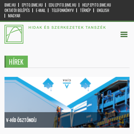
BME.HU
EPITO.BME.HU
EDU.EPITO.BME.HU
HELP.EPITO.BME.HU
OKTATÓI BELÉPÉS
E-MAIL
TELEFONKÖNYV
TÉRKÉP
ENGLISH
MAGYAR
HIDAK ÉS SZERKEZETEK TANSZÉK
HÍREK
V-HÍD ÖSZTÖNDÍJ