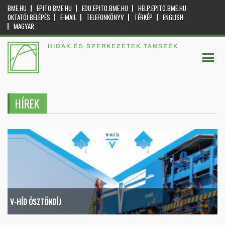
BME.HU
EPITO.BME.HU
EDU.EPITO.BME.HU
HELP.EPITO.BME.HU
OKTATÓI BELÉPÉS
E-MAIL
TELEFONKÖNYV
TÉRKÉP
ENGLISH
MAGYAR
HIDAK ÉS SZERKEZETEK TANSZÉK
HÍREK
V-HÍD ÖSZTÖNDÍJ