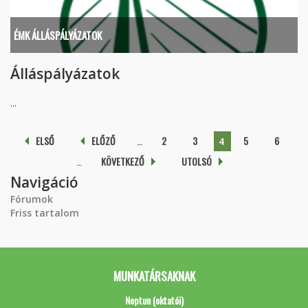
ÉMK ÁLLÁSPÁLYÁZATOK
Álláspályázatok
...
Oldalak
ELSŐ
ELŐZŐ
…
2
3
5
6
4
…
KÖVETKEZŐ
UTOLSÓ
Navigáció
Fórumok
Friss tartalom
MUNKATÁRSAKNAK
Neptun (oktatói)