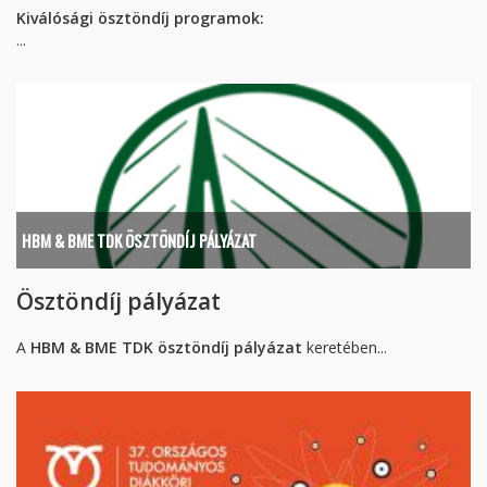
Kiválósági ösztöndíj programok:
...
HBM & BME TDK ÖSZTÖNDÍJ PÁLYÁZAT
Ösztöndíj pályázat
A
HBM & BME TDK ösztöndíj pályázat
keretében...