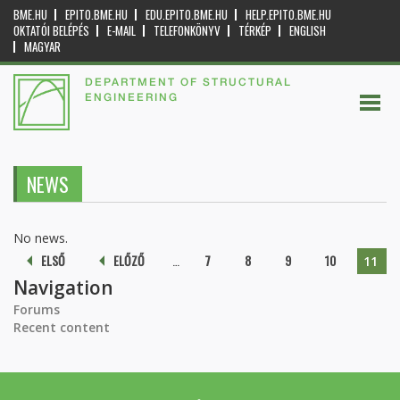
BME.HU
EPITO.BME.HU
EDU.EPITO.BME.HU
HELP.EPITO.BME.HU
OKTATÓI BELÉPÉS
E-MAIL
TELEFONKÖNYV
TÉRKÉP
ENGLISH
MAGYAR
DEPARTMENT OF STRUCTURAL
ENGINEERING
NEWS
No news.
Pages
ELSŐ
ELŐZŐ
…
7
8
9
10
11
Navigation
Forums
Recent content