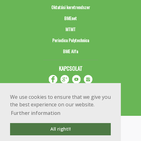
Oktatási keretrendszer
BMEnet
MTMT
Periodica Polytechnica
BME Alfa
KAPCSOLAT
We use cookies to ensure that we give you
the best experience on our website.
Further information
Impresszum
Copyright © 2020 BME Építőmérnöki Kar
All right!!
1111 Budapest, Műegyetem rkp. 3.
+36 1 463 3531