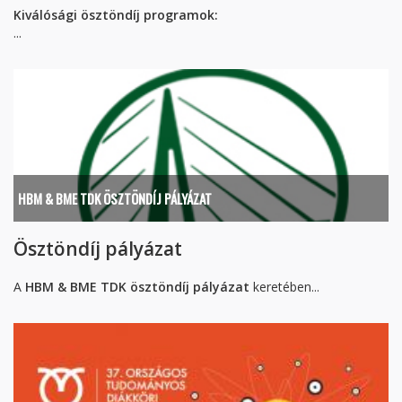
Kiválósági ösztöndíj programok:
...
HBM & BME TDK ÖSZTÖNDÍJ PÁLYÁZAT
Ösztöndíj pályázat
A
HBM & BME TDK ösztöndíj pályázat
keretében...