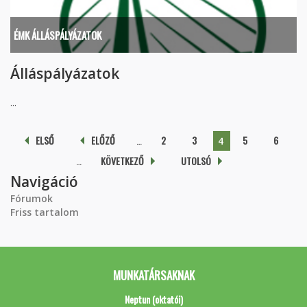
ÉMK ÁLLÁSPÁLYÁZATOK
Álláspályázatok
...
Oldalak
ELSŐ
ELŐZŐ
…
2
3
5
6
4
…
KÖVETKEZŐ
UTOLSÓ
Navigáció
Fórumok
Friss tartalom
MUNKATÁRSAKNAK
Neptun (oktatói)