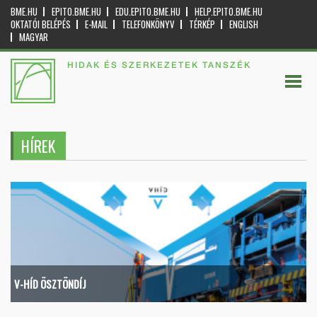
BME.HU
EPITO.BME.HU
EDU.EPITO.BME.HU
HELP.EPITO.BME.HU
OKTATÓI BELÉPÉS
E-MAIL
TELEFONKÖNYV
TÉRKÉP
ENGLISH
MAGYAR
HIDAK ÉS SZERKEZETEK TANSZÉK
HÍREK
V-HÍD ÖSZTÖNDÍJ