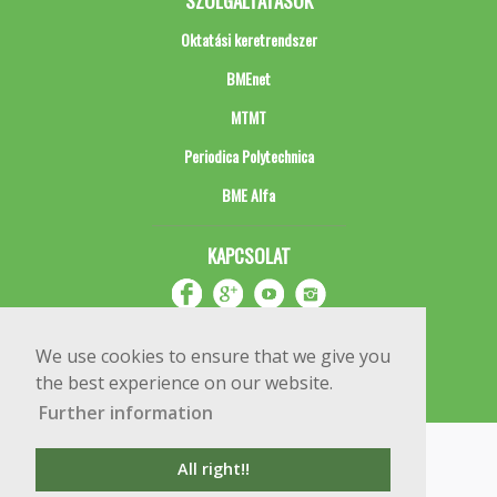
SZOLGÁLTATÁSOK
Oktatási keretrendszer
BMEnet
MTMT
Periodica Polytechnica
BME Alfa
KAPCSOLAT
We use cookies to ensure that we give you
the best experience on our website.
Further information
Impresszum
Copyright © 2020 BME Építőmérnöki Kar
All right!!
1111 Budapest, Műegyetem rkp. 3.