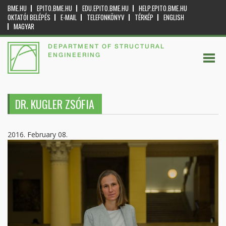
BME.HU
EPITO.BME.HU
EDU.EPITO.BME.HU
HELP.EPITO.BME.HU
OKTATÓI BELÉPÉS
E-MAIL
TELEFONKÖNYV
TÉRKÉP
ENGLISH
MAGYAR
DEPARTMENT OF STRUCTURAL
ENGINEERING
DR. KUGLER ZSÓFIA
2016. February 08.