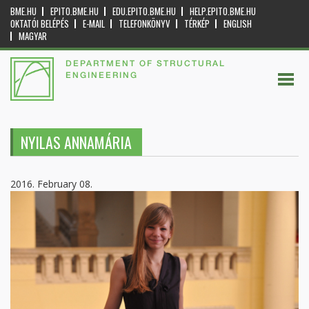
BME.HU
EPITO.BME.HU
EDU.EPITO.BME.HU
HELP.EPITO.BME.HU
OKTATÓI BELÉPÉS
E-MAIL
TELEFONKÖNYV
TÉRKÉP
ENGLISH
MAGYAR
DEPARTMENT OF STRUCTURAL
ENGINEERING
NYILAS ANNAMÁRIA
2016. February 08.