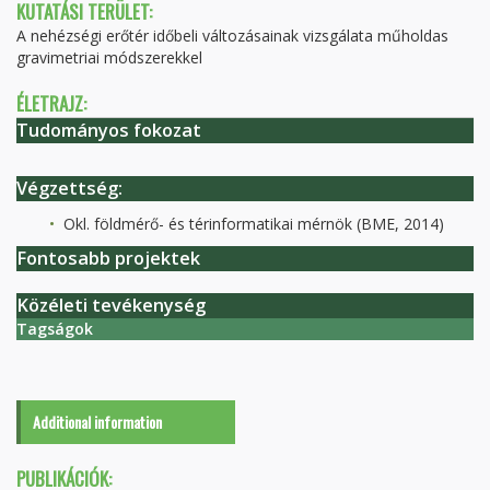
KUTATÁSI TERÜLET:
A nehézségi erőtér időbeli változásainak vizsgálata műholdas
gravimetriai módszerekkel
ÉLETRAJZ:
Tudományos fokozat
Végzettség:
Okl. földmérő- és térinformatikai mérnök (BME, 2014)
Fontosabb projektek
Közéleti tevékenység
Tagságok
Additional information
PUBLIKÁCIÓK: