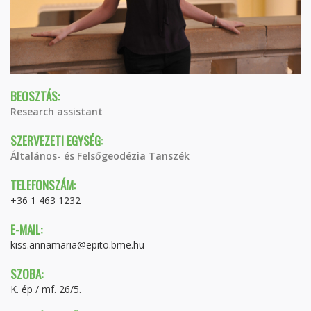
BEOSZTÁS:
Research assistant
SZERVEZETI EGYSÉG:
Általános- és Felsőgeodézia Tanszék
TELEFONSZÁM:
+36 1 463 1232
E-MAIL:
kiss.annamaria@epito.bme.hu
SZOBA:
K. ép / mf. 26/5.