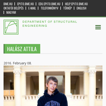
BME.HU
EPITO.BME.HU
EDU.EPITO.BME.HU
HELP.EPITO.BME.HU
OKTATÓI BELÉPÉS
E-MAIL
TELEFONKÖNYV
TÉRKÉP
ENGLISH
MAGYAR
DEPARTMENT OF STRUCTURAL
ENGINEERING
HALÁSZ ATTILA
2016. February 08.