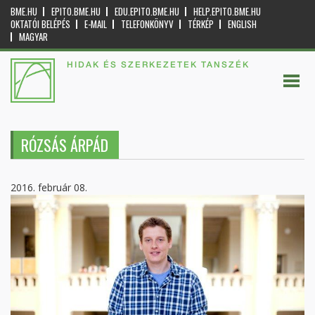
BME.HU
EPITO.BME.HU
EDU.EPITO.BME.HU
HELP.EPITO.BME.HU
OKTATÓI BELÉPÉS
E-MAIL
TELEFONKÖNYV
TÉRKÉP
ENGLISH
MAGYAR
HIDAK ÉS SZERKEZETEK TANSZÉK
RÓZSÁS ÁRPÁD
2016. február 08.