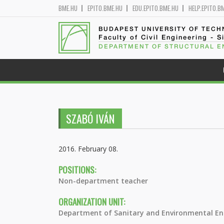
BME.HU
EPITO.BME.HU
EDU.EPITO.BME.HU
HELP.EPITO.B
BUDAPEST UNIVERSITY OF TEC
Faculty of Civil Engineering - S
DEPARTMENT OF STRUCTURAL E
SZABÓ IVÁN
2016. February 08.
POSITIONS:
Non-department teacher
ORGANIZATION UNIT:
Department of Sanitary and Environmental En