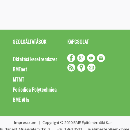
SZOLGÁLTATÁSOK
KAPCSOLAT
Oktatási keretrendszer
BMEnet
MTMT
Periodica Polytechnica
BME Alfa
Impresszum
Copyright © 2020 BME Építőmérnöki Kar
 Budapest, Műegyetem rkp. 3.
+36 1 463 3531
webmester@emk.bme