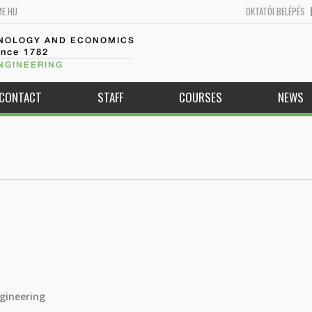
ME.HU
OKTATÓI BELÉPÉS
HNOLOGY AND ECONOMICS
ince 1782
NGINEERING
CONTACT
STAFF
COURSES
NEWS
gineering