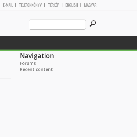
E-MAIL
TELEFONKÖNYV
TÉRKÉP
ENGLISH
MAGYAR
Search
Search form
this
site
Navigation
Forums
Recent content