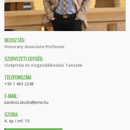
BEOSZTÁS:
Honorary Associate Professor
SZERVEZETI EGYSÉG:
Vízépítési és Vízgazdálkodási Tanszék
TELEFONSZÁM:
+36 1 463 2248
E-MAIL:
kardoss.laszlo@bme.hu
SZOBA:
K. ép / mf. 15.