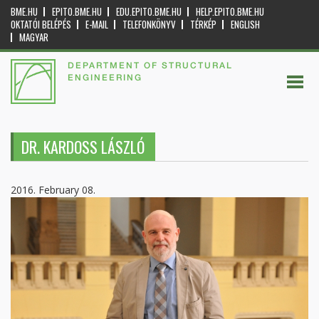
BME.HU
EPITO.BME.HU
EDU.EPITO.BME.HU
HELP.EPITO.BME.HU
OKTATÓI BELÉPÉS
E-MAIL
TELEFONKÖNYV
TÉRKÉP
ENGLISH
MAGYAR
DEPARTMENT OF STRUCTURAL
ENGINEERING
DR. KARDOSS LÁSZLÓ
2016. February 08.