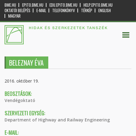
BME.HU
EPITO.BME.HU
EDU.EPITO.BME.HU
HELP.EPITO.BME.HU
OKTATÓI BELÉPÉS
E-MAIL
TELEFONKÖNYV
TÉRKÉP
ENGLISH
MAGYAR
HIDAK ÉS SZERKEZETEK TANSZÉK
BELEZNAY ÉVA
2016. október 19.
BEOSZTÁSOK:
Vendégoktató
SZERVEZETI EGYSÉG:
Department of Highway and Railway Engineering
E-MAIL: