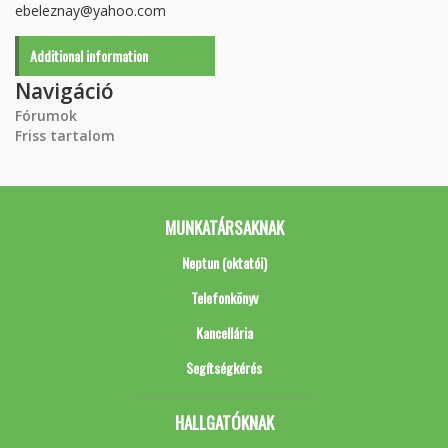
ebeleznay@yahoo.com
Additional information
Navigáció
Fórumok
Friss tartalom
MUNKATÁRSAKNAK
Neptun (oktatói)
Telefonkönyv
Kancellária
Segítségkérés
HALLGATÓKNAK