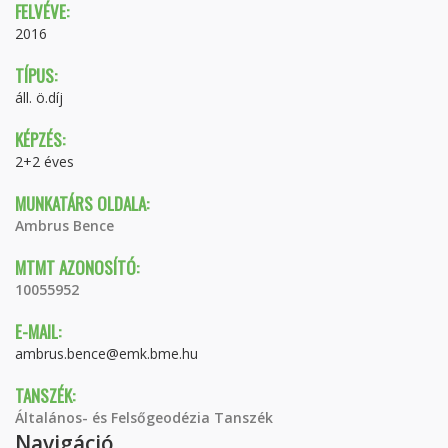
FELVÉVE:
2016
TÍPUS:
áll. ö.díj
KÉPZÉS:
2+2 éves
MUNKATÁRS OLDALA:
Ambrus Bence
MTMT AZONOSÍTÓ:
10055952
E-MAIL:
ambrus.bence@emk.bme.hu
TANSZÉK:
Általános- és Felsőgeodézia Tanszék
Navigáció