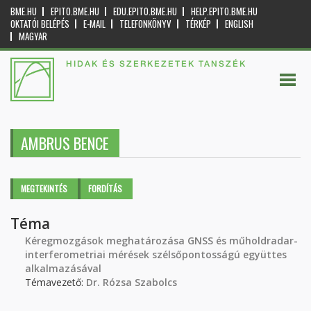
BME.HU
EPITO.BME.HU
EDU.EPITO.BME.HU
HELP.EPITO.BME.HU
OKTATÓI BELÉPÉS
E-MAIL
TELEFONKÖNYV
TÉRKÉP
ENGLISH
MAGYAR
HIDAK ÉS SZERKEZETEK TANSZÉK
AMBRUS BENCE
Elsődleges fülek
MEGTEKINTÉS
(AKTÍV
FORDÍTÁS
FÜL)
Téma
Kéregmozgások meghatározása GNSS és műholdradar-
interferometriai mérések szélsőpontosságú együttes
alkalmazásával
Témavezető:
Dr. Rózsa Szabolcs