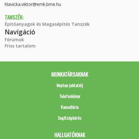
hlavicka.viktor@emk.bme.hu
TANSZÉK:
Építőanyagok és Magasépítés Tanszék
Navigáció
Fórumok
Friss tartalom
MUNKATÁRSAKNAK
Neptun (oktatói)
Telefonkönyv
Kancellária
Segítségkérés
HALLGATÓKNAK