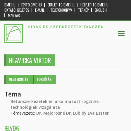
BME.HU
EPITO.BME.HU
EDU.EPITO.BME.HU
HELP.EPITO.BME.HU
OKTATÓI BELÉPÉS
E-MAIL
TELEFONKÖNYV
TÉRKÉP
ENGLISH
MAGYAR
HIDAK ÉS SZERKEZETEK TANSZÉK
HLAVICKA VIKTOR
Elsődleges fülek
MEGTEKINTÉS
(AKTÍV
FORDÍTÁS
FÜL)
Téma
Betonszerkezeteknél alkalmazott rögzítési
technológiák vizsgálata
Témavezető:
Dr. Majorosné Dr. Lublóy Éva Eszter
FELVÉVE: