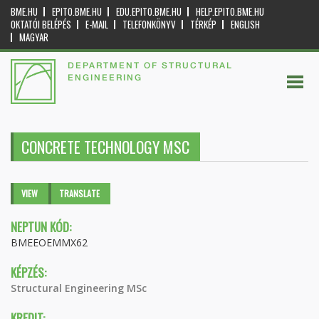
BME.HU
EPITO.BME.HU
EDU.EPITO.BME.HU
HELP.EPITO.BME.HU
OKTATÓI BELÉPÉS
E-MAIL
TELEFONKÖNYV
TÉRKÉP
ENGLISH
MAGYAR
DEPARTMENT OF STRUCTURAL
ENGINEERING
CONCRETE TECHNOLOGY MSC
Primary tabs
VIEW
(ACTIVE
TRANSLATE
TAB)
NEPTUN KÓD:
BMEEOEMMX62
KÉPZÉS:
Structural Engineering MSc
KREDIT: