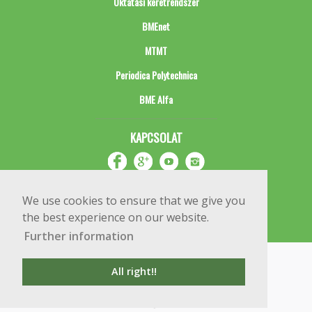
Oktatási keretrendszer
BMEnet
MTMT
Periodica Polytechnica
BME Alfa
KAPCSOLAT
We use cookies to ensure that we give you
the best experience on our website.
Further information
Impresszum
Copyright © 2020 BME Építőmérnöki Kar
All right!!
1111 Budapest, Műegyetem rkp. 3.
+36 1 463 3531
webmester@emk.bme.hu