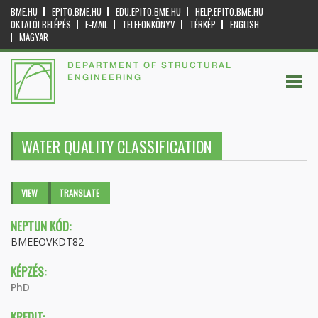
BME.HU
EPITO.BME.HU
EDU.EPITO.BME.HU
HELP.EPITO.BME.HU
OKTATÓI BELÉPÉS
E-MAIL
TELEFONKÖNYV
TÉRKÉP
ENGLISH
MAGYAR
DEPARTMENT OF STRUCTURAL
ENGINEERING
WATER QUALITY CLASSIFICATION
Primary tabs
VIEW
(ACTIVE
TRANSLATE
TAB)
NEPTUN KÓD:
BMEEOVKDT82
KÉPZÉS:
PhD
KREDIT: