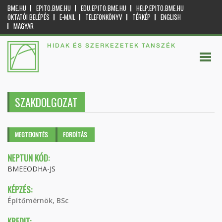
BME.HU
EPITO.BME.HU
EDU.EPITO.BME.HU
HELP.EPITO.BME.HU
OKTATÓI BELÉPÉS
E-MAIL
TELEFONKÖNYV
TÉRKÉP
ENGLISH
MAGYAR
HIDAK ÉS SZERKEZETEK TANSZÉK
SZAKDOLGOZAT
Elsődleges fülek
MEGTEKINTÉS
(AKTÍV
FORDÍTÁS
FÜL)
NEPTUN KÓD:
BMEEODHA-JS
KÉPZÉS:
Építőmérnök, BSc
KREDIT: