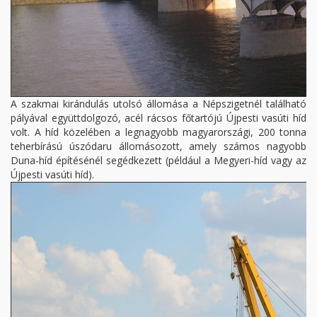
A szakmai kirándulás utolsó állomása a Népszigetnél található
pályával együttdolgozó, acél rácsos főtartójú Újpesti vasúti híd
volt. A híd közelében a legnagyobb magyarországi, 200 tonna
teherbírású úszódaru állomásozott, amely számos nagyobb
Duna-híd építésénél segédkezett (például a Megyeri-híd vagy az
Újpesti vasúti híd).