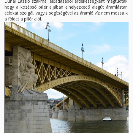
Dunai László szakmai előadásából érdekességként megtudták,
hogy a középső pillér aljában elhelyezkedő alagút áramlástani
célokat szolgál, vagyis segítségével az áramló víz nem mossa ki
a földet a pillér alól.