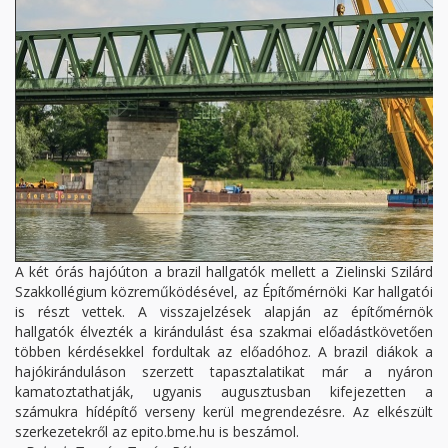
A két órás hajóúton a brazil hallgatók mellett a Zielinski Szilárd
Szakkollégium közreműködésével, az Építőmérnöki Kar hallgatói
is részt vettek. A visszajelzések alapján az építőmérnök
hallgatók élvezték a kirándulást ésa szakmai előadástkövetően
többen kérdésekkel fordultak az előadóhoz. A brazil diákok a
hajókiránduláson szerzett tapasztalatikat már a nyáron
kamatoztathatják, ugyanis augusztusban kifejezetten a
számukra hídépítő verseny kerül megrendezésre. Az elkészült
szerkezetekről az epito.bme.hu is beszámol.