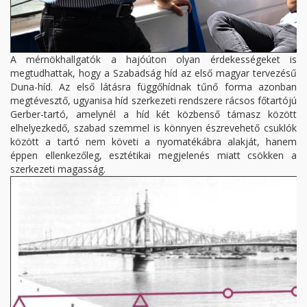
A mérnökhallgatók a hajóúton olyan érdekességeket is
megtudhattak, hogy a Szabadság híd az első magyar tervezésű
Duna-híd. Az első látásra függőhídnak tűnő forma azonban
megtévesztő, ugyanisa híd szerkezeti rendszere rácsos főtartójú
Gerber-tartó, amelynél a híd két közbenső támasz között
elhelyezkedő, szabad szemmel is könnyen észrevehető csuklók
között a tartó nem követi a nyomatékábra alakját, hanem
éppen ellenkezőleg, esztétikai megjelenés miatt csökken a
szerkezeti magasság.