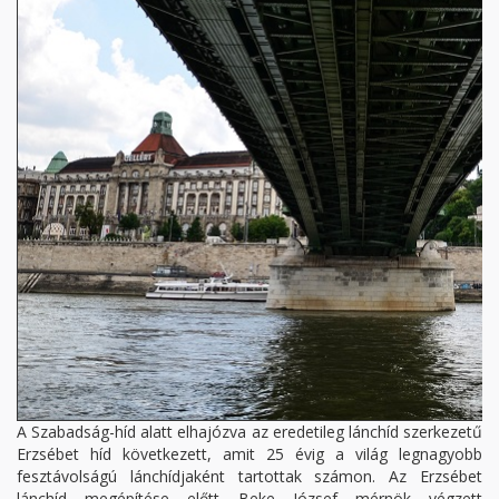
A Szabadság-híd alatt elhajózva az eredetileg lánchíd szerkezetű
Erzsébet híd következett, amit 25 évig a világ legnagyobb
fesztávolságú lánchídjaként tartottak számon. Az Erzsébet
lánchíd megépítése előtt Beke József mérnök végzett