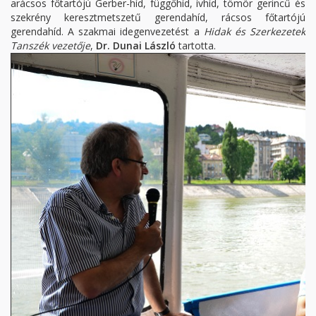
arácsos főtartójú Gerber-híd, függőhíd, ívhíd, tömör gerincű és
szekrény keresztmetszetű gerendahíd, rácsos főtartójú
gerendahíd. A szakmai idegenvezetést a
Hidak és Szerkezetek
Tanszék vezetője
,
Dr. Dunai László
tartotta.