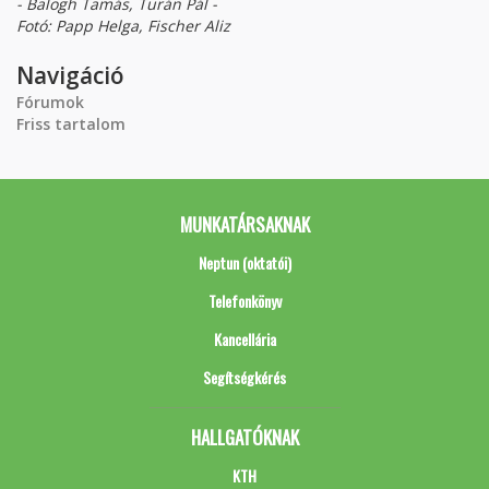
- Balogh Tamás, Turán Pál -
Fotó: Papp Helga, Fischer Aliz
Navigáció
Fórumok
Friss tartalom
MUNKATÁRSAKNAK
Neptun (oktatói)
Telefonkönyv
Kancellária
Segítségkérés
HALLGATÓKNAK
KTH