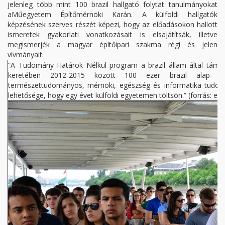
jelenleg több mint 100 brazil hallgató folytat tanulmányokat
aMűegyetem Építőmérnöki Karán. A külföldi hallgatók
képzésének szerves részét képezi, hogy az előadásokon hallott
ismeretek gyakorlati vonatkozásait is elsajátítsák, illetve
megismerjék a magyar építőipari szakma régi és jelen
vívmányait.
“A Tudomány Határok Nélkül program a brazil állam által támog
keretében 2012-2015 között 100 ezer brazil alap- é
természettudományos, mérnöki, egészség és informatika tudomán
lehetősége, hogy egy évet külföldi egyetemen töltsön.” (forrás: edu