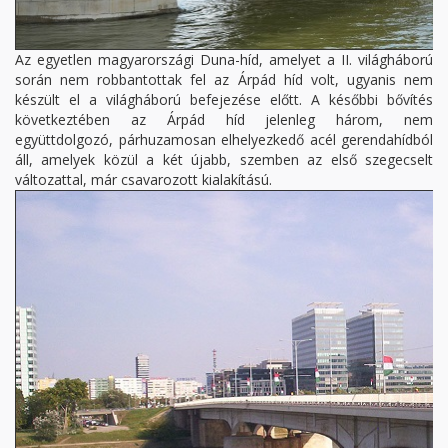
Az egyetlen magyarországi Duna-híd, amelyet a II. világháború
során nem robbantottak fel az Árpád híd volt, ugyanis nem
készült el a világháború befejezése előtt. A későbbi bővítés
következtében az Árpád híd jelenleg három, nem
együttdolgozó, párhuzamosan elhelyezkedő acél gerendahídból
áll, amelyek közül a két újabb, szemben az első szegecselt
változattal, már csavarozott kialakítású.