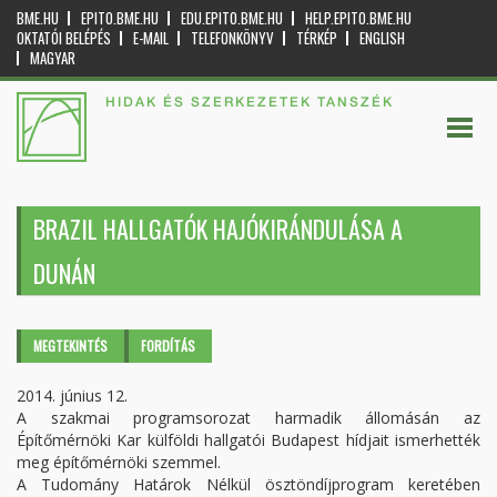
BME.HU
EPITO.BME.HU
EDU.EPITO.BME.HU
HELP.EPITO.BME.HU
OKTATÓI BELÉPÉS
E-MAIL
TELEFONKÖNYV
TÉRKÉP
ENGLISH
MAGYAR
HIDAK ÉS SZERKEZETEK TANSZÉK
BRAZIL HALLGATÓK HAJÓKIRÁNDULÁSA A
DUNÁN
Elsődleges fülek
MEGTEKINTÉS
(AKTÍV
FORDÍTÁS
FÜL)
2014. június 12.
A szakmai programsorozat harmadik állomásán az
Építőmérnöki Kar külföldi hallgatói Budapest hídjait ismerhették
meg építőmérnöki szemmel.
A Tudomány Határok Nélkül ösztöndíjprogram keretében