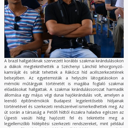
A brazil hallgatóknak szervezett korábbi szakmai kirándulásokon
a diákok megtekinthették a Széchenyi Lánchíd lehorgonyzó-
kamráját és sétát tehettek a Rákóczi híd acélszerkezetének
belsejében. Az egyetemisták a helyszíni látogatásokon a
mérnöki műtárgyak történetét is magába foglaló szakmai
előadásokat hallgattak. A szakmai kirándulássorozat harmadik
állomása egy május végi dunai hajókirándulás volt, amelyen a
leendő építőmérnökök Budapest legjelentősebb hídjainak
történetével és szerkezeti rendszerével ismerkedhettek meg. Az
út során a társaság a Petőfi hídtól északra haladva egészen az
Újpesti vasúti hídig hajózott fel és tekintette meg a
legjellemzőbb hídépítési szerkezeti rendszereket, mint például