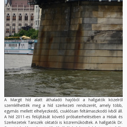
A Margit híd alatt áthaladó hajóból a hallgatók közelről
szemlélhették meg a híd szerkezeti rendszerét, amely több,
egymás mellett elhelyezkedő, csuklósan feltámaszkodó ívből áll.
A híd 2011-es felújítását követő próbaterhelésében a Hidak és
Szerkezetek Tanszék oktatói is közreműködtek. A hallgatók Dr.