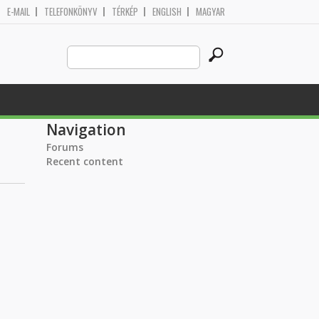
E-MAIL
TELEFONKÖNYV
TÉRKÉP
ENGLISH
MAGYAR
Search
Search form
this
site
Navigation
Forums
Recent content