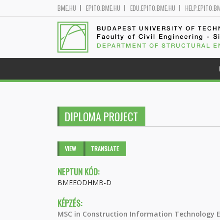
BME.HU
EPITO.BME.HU
EDU.EPITO.BME.HU
HELP.EPITO.B
BUDAPEST UNIVERSITY OF TEC
Faculty of Civil Engineering - S
DEPARTMENT OF STRUCTURAL E
DIPLOMA PROJECT
Primary tabs
VIEW
(ACTIVE
TRANSLATE
TAB)
NEPTUN KÓD:
BMEEODHMB-D
KÉPZÉS:
MSC in Construction Information Technology 