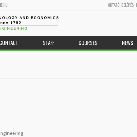
ME.HU
OKTATÓI BELÉPÉS
HNOLOGY AND ECONOMICS
ince 1782
NGINEERING
CONTACT
STAFF
COURSES
NEWS
Engineering