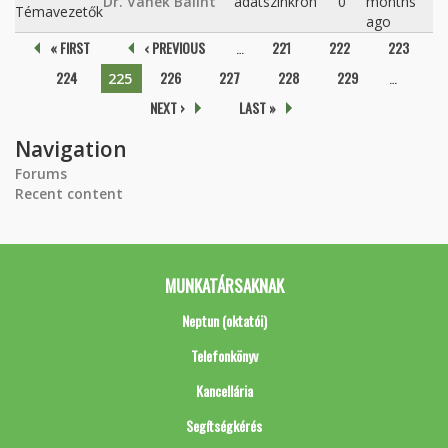
Dr. Vanek Bálint
adatszinkron
0
months
Témavezetők
ago
Pages
« FIRST
‹ PREVIOUS
…
221
222
223
224
226
227
228
229
…
225
NEXT ›
LAST »
Navigation
Forums
Recent content
MUNKATÁRSAKNAK
Neptun (oktatói)
Telefonkönyv
Kancellária
Segítségkérés