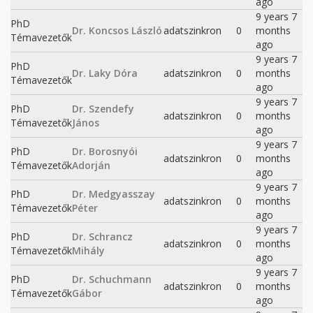
ago
9 years 7
PhD
Dr. Koncsos László
adatszinkron
0
months
Témavezetők
ago
9 years 7
PhD
Dr. Laky Dóra
adatszinkron
0
months
Témavezetők
ago
9 years 7
PhD
Dr. Szendefy
adatszinkron
0
months
Témavezetők
János
ago
9 years 7
PhD
Dr. Borosnyói
adatszinkron
0
months
Témavezetők
Adorján
ago
9 years 7
PhD
Dr. Medgyasszay
adatszinkron
0
months
Témavezetők
Péter
ago
9 years 7
PhD
Dr. Schrancz
adatszinkron
0
months
Témavezetők
Mihály
ago
9 years 7
PhD
Dr. Schuchmann
adatszinkron
0
months
Témavezetők
Gábor
ago