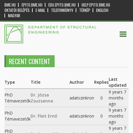
BME.HU
EPITO.BME.HU
EDU.EPITO.BME.HU
HELP.EPITO.BME.HU
OKTATÓI BELÉPÉS
E-MAIL
TELEFONKÖNYV
TÉRKÉP
ENGLISH
MAGYAR
DEPARTMENT OF STRUCTURAL
ENGINEERING
RECENT CONTENT
Last
Type
Title
Author
Replies
updated
9 years 7
PhD
Dr. Józsa
adatszinkron
0
months
Témavezetők
Zsuzsanna
ago
9 years 7
PhD
Dr. Fleit Ernő
adatszinkron
0
months
Témavezetők
ago
9 years 7
PhD