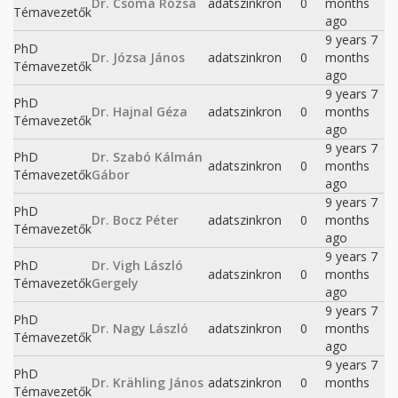
Dr. Csoma Rózsa
adatszinkron
0
months
Témavezetők
ago
9 years 7
PhD
Dr. Józsa János
adatszinkron
0
months
Témavezetők
ago
9 years 7
PhD
Dr. Hajnal Géza
adatszinkron
0
months
Témavezetők
ago
9 years 7
PhD
Dr. Szabó Kálmán
adatszinkron
0
months
Témavezetők
Gábor
ago
9 years 7
PhD
Dr. Bocz Péter
adatszinkron
0
months
Témavezetők
ago
9 years 7
PhD
Dr. Vigh László
adatszinkron
0
months
Témavezetők
Gergely
ago
9 years 7
PhD
Dr. Nagy László
adatszinkron
0
months
Témavezetők
ago
9 years 7
PhD
Dr. Krähling János
adatszinkron
0
months
Témavezetők