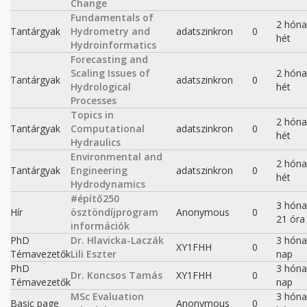
Change
Fundamentals of
2 hóna
Tantárgyak
Hydrometry and
adatszinkron
0
hét
Hydroinformatics
Forecasting and
Scaling Issues of
2 hóna
Tantárgyak
adatszinkron
0
Hydrological
hét
Processes
Topics in
2 hóna
Tantárgyak
Computational
adatszinkron
0
hét
Hydraulics
Environmental and
2 hóna
Tantárgyak
Engineering
adatszinkron
0
hét
Hydrodynamics
#építő250
3 hón
Hír
ösztöndíjprogram
Anonymous
0
21 óra
információk
PhD
Dr. Hlavicka-Laczák
3 hóna
XY1FHH
0
Témavezetők
Lili Eszter
nap
PhD
3 hóna
Dr. Koncsos Tamás
XY1FHH
0
Témavezetők
nap
MSc Evaluation
3 hóna
Basic page
Anonymous
0