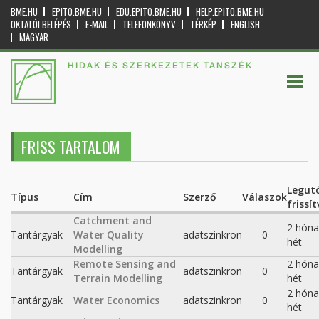
BME.HU
EPITO.BME.HU
EDU.EPITO.BME.HU
HELP.EPITO.BME.HU
OKTATÓI BELÉPÉS
E-MAIL
TELEFONKÖNYV
TÉRKÉP
ENGLISH
MAGYAR
HIDAK ÉS SZERKEZETEK TANSZÉK
FRISS TARTALOM
Legut
Típus
Cím
Szerző
Válaszok
frissít
Catchment and
2 hóna
Tantárgyak
Water Quality
adatszinkron
0
hét
Modelling
Remote Sensing and
2 hóna
Tantárgyak
adatszinkron
0
Terrain Modelling
hét
2 hóna
Tantárgyak
Water Economics
adatszinkron
0
hét