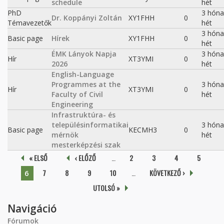
schedule
hét
PhD
3 hóna
Dr. Koppányi Zoltán
XY1FHH
0
Témavezetők
hét
3 hóna
Basic page
Hírek
XY1FHH
0
hét
ÉMK Lányok Napja
3 hóna
Hír
XT3YMI
0
2026
hét
English-Language
Programmes at the
3 hóna
Hír
XT3YMI
0
Faculty of Civil
hét
Engineering
Infrastruktúra- és
településinformatikai
3 hóna
Basic page
KECMH3
0
mérnök
hét
mesterképzési szak
Oldalak
« ELSŐ
‹ ELŐZŐ
…
2
3
4
5
7
8
9
10
…
KÖVETKEZŐ ›
6
UTOLSÓ »
Navigáció
Fórumok