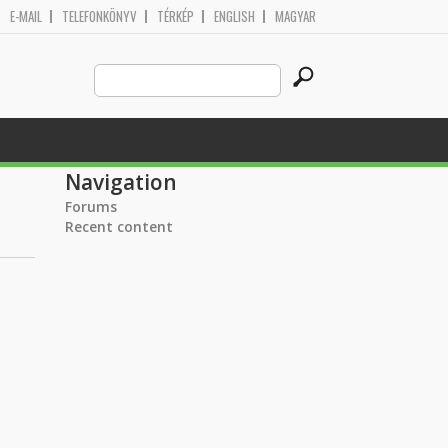
E-MAIL
TELEFONKÖNYV
TÉRKÉP
ENGLISH
MAGYAR
Search
Search form
this
site
Navigation
Forums
Recent content