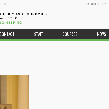
ME.HU
OKTATÓI BELÉPÉS
HNOLOGY AND ECONOMICS
ince 1782
NGINEERING
CONTACT
STAFF
COURSES
NEWS