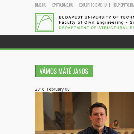
BME.HU
EPITO.BME.HU
EDU.EPITO.BME.HU
HELP.EPITO.B
BUDAPEST UNIVERSITY OF TEC
Faculty of Civil Engineering - S
DEPARTMENT OF STRUCTURAL E
VÁMOS MÁTÉ JÁNOS
2016. February 08.