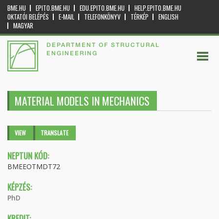
BME.HU
EPITO.BME.HU
EDU.EPITO.BME.HU
HELP.EPITO.BME.HU
OKTATÓI BELÉPÉS
E-MAIL
TELEFONKÖNYV
TÉRKÉP
ENGLISH
MAGYAR
DEPARTMENT OF STRUCTURAL
ENGINEERING
MATERIAL MODELS IN MECHANICS
Primary tabs
VIEW
(ACTIVE
TRANSLATE
TAB)
NEPTUN KÓD:
BMEEOTMDT72
KÉPZÉS:
PhD
KREDIT: