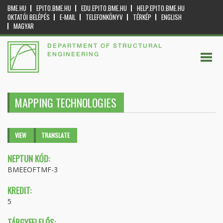
BME.HU
EPITO.BME.HU
EDU.EPITO.BME.HU
HELP.EPITO.BME.HU
OKTATÓI BELÉPÉS
E-MAIL
TELEFONKÖNYV
TÉRKÉP
ENGLISH
MAGYAR
DEPARTMENT OF STRUCTURAL
ENGINEERING
MAPPING TECHNOLOGIES
Primary tabs
VIEW
(ACTIVE
TRANSLATE
TAB)
NEPTUN KÓD:
BMEEOFTMF-3
KREDIT:
5
TÁRGYFELELŐS: