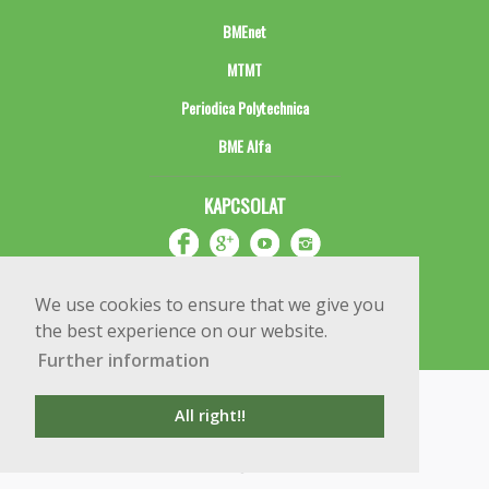
BMEnet
MTMT
Periodica Polytechnica
BME Alfa
KAPCSOLAT
We use cookies to ensure that we give you
the best experience on our website.
Further information
Impresszum
Copyright © 2020 BME Építőmérnöki Kar
All right!!
1111 Budapest, Műegyetem rkp. 3.
+36 1 463 3531
webmester@emk.bme.hu