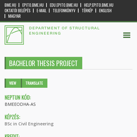
BME.HU
EPITO.BME.HU
EDU.EPITO.BME.HU
HELP.EPITO.BME.HU
OKTATÓI BELÉPÉS
E-MAIL
TELEFONKÖNYV
TÉRKÉP
ENGLISH
MAGYAR
DEPARTMENT OF STRUCTURAL
ENGINEERING
BACHELOR THESIS PROJECT
Primary tabs
VIEW
(ACTIVE
TRANSLATE
TAB)
NEPTUN KÓD:
BMEEODHA-AS
KÉPZÉS:
BSc in Civil Engineering
KREDIT: