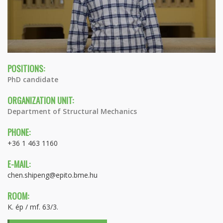
POSITIONS:
PhD candidate
ORGANIZATION UNIT:
Department of Structural Mechanics
PHONE:
+36 1 463 1160
E-MAIL:
chen.shipeng@epito.bme.hu
ROOM:
K. ép / mf. 63/3.