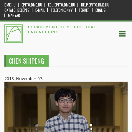
BME.HU
EPITO.BME.HU
EDU.EPITO.BME.HU
HELP.EPITO.BME.HU
OKTATÓI BELÉPÉS
E-MAIL
TELEFONKÖNYV
TÉRKÉP
ENGLISH
MAGYAR
DEPARTMENT OF STRUCTURAL
ENGINEERING
CHEN SHIPENG
2018. November 07.