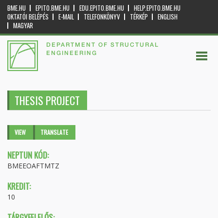
BME.HU
EPITO.BME.HU
EDU.EPITO.BME.HU
HELP.EPITO.BME.HU
OKTATÓI BELÉPÉS
E-MAIL
TELEFONKÖNYV
TÉRKÉP
ENGLISH
MAGYAR
DEPARTMENT OF STRUCTURAL
ENGINEERING
THESIS PROJECT
Primary tabs
VIEW
(ACTIVE
TRANSLATE
TAB)
NEPTUN KÓD:
BMEEOAFTMTZ
KREDIT:
10
TÁRGYFELELŐS: