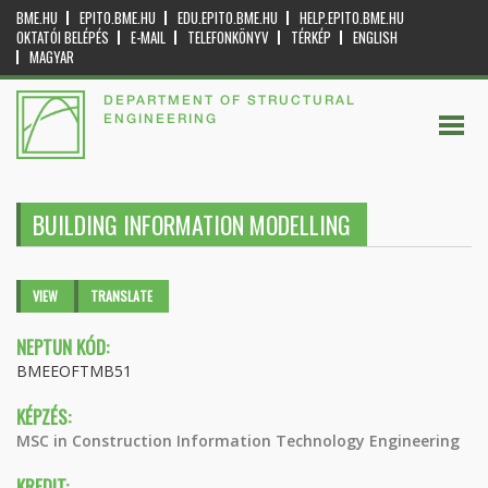
BME.HU
EPITO.BME.HU
EDU.EPITO.BME.HU
HELP.EPITO.BME.HU
OKTATÓI BELÉPÉS
E-MAIL
TELEFONKÖNYV
TÉRKÉP
ENGLISH
MAGYAR
DEPARTMENT OF STRUCTURAL
ENGINEERING
BUILDING INFORMATION MODELLING
Primary tabs
VIEW
(ACTIVE
TRANSLATE
TAB)
NEPTUN KÓD:
BMEEOFTMB51
KÉPZÉS:
MSC in Construction Information Technology Engineering
KREDIT: