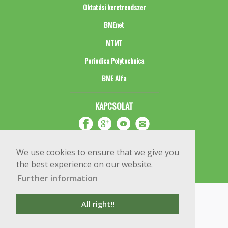
Oktatási keretrendszer
BMEnet
MTMT
Periodica Polytechnica
BME Alfa
KAPCSOLAT
We use cookies to ensure that we give you
the best experience on our website.
Further information
Impresszum
Copyright © 2020 BME Építőmérnöki Kar
All right!!
1111 Budapest, Műegyetem rkp. 3.
+36 1 463 3531
webmester@emk.bme.hu