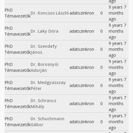
ago
9 years 7
PhD
Dr. Koncsos László
adatszinkron
0
months
Témavezetők
ago
9 years 7
PhD
Dr. Laky Dóra
adatszinkron
0
months
Témavezetők
ago
9 years 7
PhD
Dr. Szendefy
adatszinkron
0
months
Témavezetők
János
ago
9 years 7
PhD
Dr. Borosnyói
adatszinkron
0
months
Témavezetők
Adorján
ago
9 years 7
PhD
Dr. Medgyasszay
adatszinkron
0
months
Témavezetők
Péter
ago
9 years 7
PhD
Dr. Schrancz
adatszinkron
0
months
Témavezetők
Mihály
ago
9 years 7
PhD
Dr. Schuchmann
adatszinkron
0
months
Témavezetők
Gábor
ago