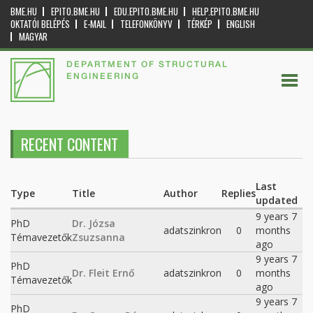
BME.HU
EPITO.BME.HU
EDU.EPITO.BME.HU
HELP.EPITO.BME.HU
OKTATÓI BELÉPÉS
E-MAIL
TELEFONKÖNYV
TÉRKÉP
ENGLISH
MAGYAR
DEPARTMENT OF STRUCTURAL
ENGINEERING
RECENT CONTENT
Last
Type
Title
Author
Replies
updated
9 years 7
PhD
Dr. Józsa
adatszinkron
0
months
Témavezetők
Zsuzsanna
ago
9 years 7
PhD
Dr. Fleit Ernő
adatszinkron
0
months
Témavezetők
ago
9 years 7
PhD