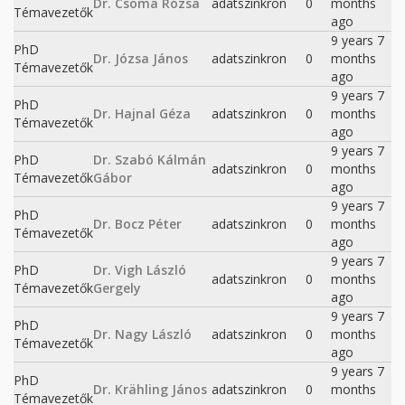
Dr. Csoma Rózsa
adatszinkron
0
months
Témavezetők
ago
9 years 7
PhD
Dr. Józsa János
adatszinkron
0
months
Témavezetők
ago
9 years 7
PhD
Dr. Hajnal Géza
adatszinkron
0
months
Témavezetők
ago
9 years 7
PhD
Dr. Szabó Kálmán
adatszinkron
0
months
Témavezetők
Gábor
ago
9 years 7
PhD
Dr. Bocz Péter
adatszinkron
0
months
Témavezetők
ago
9 years 7
PhD
Dr. Vigh László
adatszinkron
0
months
Témavezetők
Gergely
ago
9 years 7
PhD
Dr. Nagy László
adatszinkron
0
months
Témavezetők
ago
9 years 7
PhD
Dr. Krähling János
adatszinkron
0
months
Témavezetők