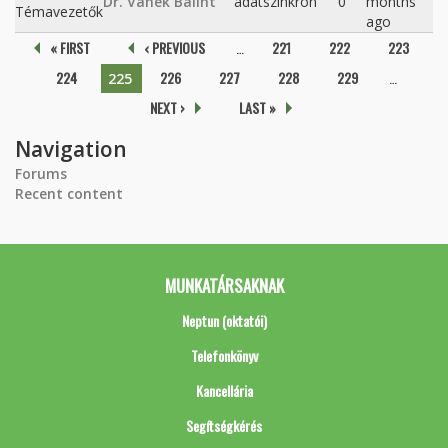
Dr. Vanek Bálint
adatszinkron
0
months
Témavezetők
ago
Pages
« FIRST
‹ PREVIOUS
…
221
222
223
224
226
227
228
229
…
225
NEXT ›
LAST »
Navigation
Forums
Recent content
MUNKATÁRSAKNAK
Neptun (oktatói)
Telefonkönyv
Kancellária
Segítségkérés