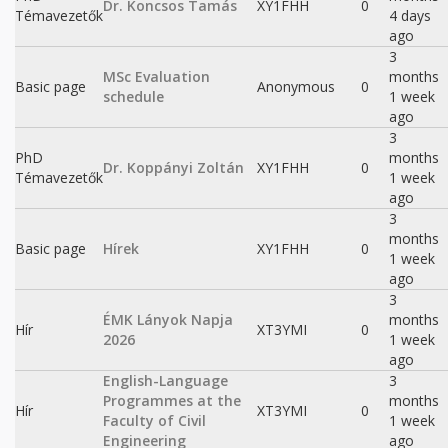
Dr. Koncsos Tamás
XY1FHH
0
Témavezetők
4 days
ago
3
MSc Evaluation
months
Basic page
Anonymous
0
schedule
1 week
ago
3
PhD
months
Dr. Koppányi Zoltán
XY1FHH
0
Témavezetők
1 week
ago
3
months
Basic page
Hírek
XY1FHH
0
1 week
ago
3
ÉMK Lányok Napja
months
Hír
XT3YMI
0
2026
1 week
ago
English-Language
3
Programmes at the
months
Hír
XT3YMI
0
Faculty of Civil
1 week
Engineering
ago