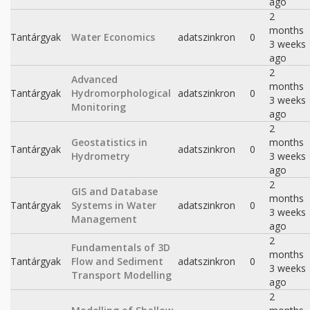
ago
2
months
Tantárgyak
Water Economics
adatszinkron
0
3 weeks
ago
2
Advanced
months
Tantárgyak
Hydromorphological
adatszinkron
0
3 weeks
Monitoring
ago
2
Geostatistics in
months
Tantárgyak
adatszinkron
0
Hydrometry
3 weeks
ago
2
GIS and Database
months
Tantárgyak
Systems in Water
adatszinkron
0
3 weeks
Management
ago
2
Fundamentals of 3D
months
Tantárgyak
Flow and Sediment
adatszinkron
0
3 weeks
Transport Modelling
ago
2