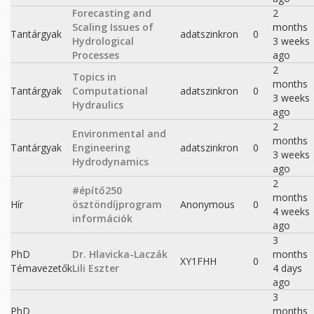
Forecasting and
2
Scaling Issues of
months
Tantárgyak
adatszinkron
0
Hydrological
3 weeks
Processes
ago
2
Topics in
months
Tantárgyak
Computational
adatszinkron
0
3 weeks
Hydraulics
ago
2
Environmental and
months
Tantárgyak
Engineering
adatszinkron
0
3 weeks
Hydrodynamics
ago
2
#építő250
months
Hír
ösztöndíjprogram
Anonymous
0
4 weeks
információk
ago
3
PhD
Dr. Hlavicka-Laczák
months
XY1FHH
0
Témavezetők
Lili Eszter
4 days
ago
3
PhD
months