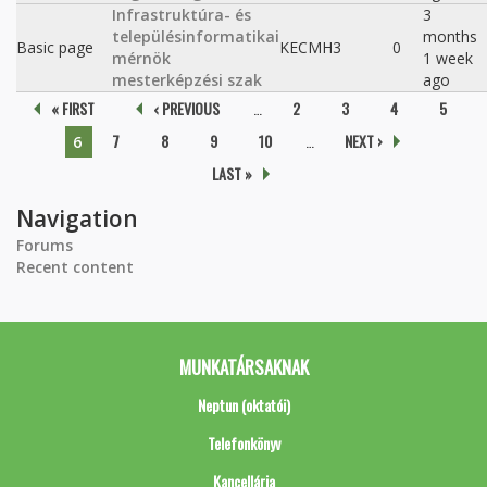
Infrastruktúra- és
3
településinformatikai
months
Basic page
KECMH3
0
mérnök
1 week
mesterképzési szak
ago
Pages
« FIRST
‹ PREVIOUS
…
2
3
4
5
7
8
9
10
…
NEXT ›
6
LAST »
Navigation
Forums
Recent content
MUNKATÁRSAKNAK
Neptun (oktatói)
Telefonkönyv
Kancellária