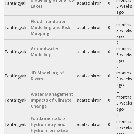
Modelling of Shallow
months
Tantárgyak
adatszinkron
0
Lakes
3 weeks
ago
2
Flood Inundation
months
Tantárgyak
Modelling and Risk
adatszinkron
0
3 weeks
Mapping
ago
2
Groundwater
months
Tantárgyak
adatszinkron
0
Modelling
3 weeks
ago
2
1D Modelling of
months
Tantárgyak
adatszinkron
0
Rivers
3 weeks
ago
2
Water Management
months
Tantárgyak
Impacts of Climate
adatszinkron
0
3 weeks
Change
ago
2
Fundamentals of
months
Tantárgyak
Hydrometry and
adatszinkron
0
3 weeks
Hydroinformatics
ago