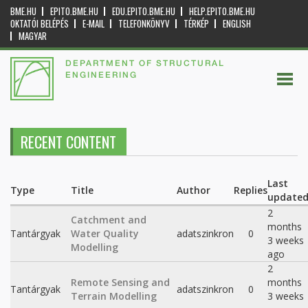
BME.HU
EPITO.BME.HU
EDU.EPITO.BME.HU
HELP.EPITO.BME.HU
OKTATÓI BELÉPÉS
E-MAIL
TELEFONKÖNYV
TÉRKÉP
ENGLISH
MAGYAR
DEPARTMENT OF STRUCTURAL
ENGINEERING
RECENT CONTENT
Last
Type
Title
Author
Replies
update
2
Catchment and
months
Tantárgyak
Water Quality
adatszinkron
0
3 weeks
Modelling
ago
2
Remote Sensing and
months
Tantárgyak
adatszinkron
0
Terrain Modelling
3 weeks