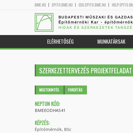
BME.HU
EPITO.BME.HU
EDU.EPITO.BME.HU
HELP.EPITO.B
BUDAPESTI MŰSZAKI ÉS GAZDA
Építőmérnöki Kar - építőmérnö
HIDAK ÉS SZERKEZETEK TANSZÉ
ELÉRHETŐSÉG
MUNKATÁRSAK
SZERKEZETTERVEZÉS PROJEKTFELADAT
Elsődleges fülek
MEGTEKINTÉS
(AKTÍV
FORDÍTÁS
FÜL)
NEPTUN KÓD:
BMEEODHAS41
KÉPZÉS:
Építőmérnök, BSc