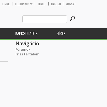
E-MAIL
TELEFONKÖNYV
TÉRKÉP
ENGLISH
MAGYAR
Search
Keresés űrlap
this
site
KAPCSOLATOK
HÍREK
Navigáció
Fórumok
Friss tartalom