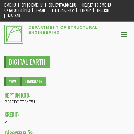
BME.HU
EPITO.BME.HU
EDU.EPITO.BME.HU
HELP.EPITO.BME.HU
OKTATÓI BELÉPÉS
E-MAIL
TELEFONKÖNYV
TÉRKÉP
ENGLISH
MAGYAR
DEPARTMENT OF STRUCTURAL
ENGINEERING
DIGITAL EARTH
Primary tabs
VIEW
(ACTIVE
TRANSLATE
TAB)
NEPTUN KÓD:
BMEEOFTMF51
KREDIT:
5
TÁRGYFELELŐS: