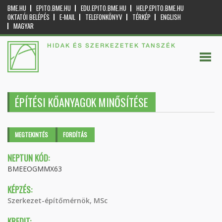
BME.HU
EPITO.BME.HU
EDU.EPITO.BME.HU
HELP.EPITO.BME.HU
OKTATÓI BELÉPÉS
E-MAIL
TELEFONKÖNYV
TÉRKÉP
ENGLISH
MAGYAR
HIDAK ÉS SZERKEZETEK TANSZÉK
ÉPÍTÉSI KŐANYAGOK MINŐSÍTÉSE
Elsődleges fülek
MEGTEKINTÉS
(AKTÍV
FORDÍTÁS
FÜL)
NEPTUN KÓD:
BMEEOGMMX63
KÉPZÉS:
Szerkezet-építőmérnök, MSc
KREDIT: