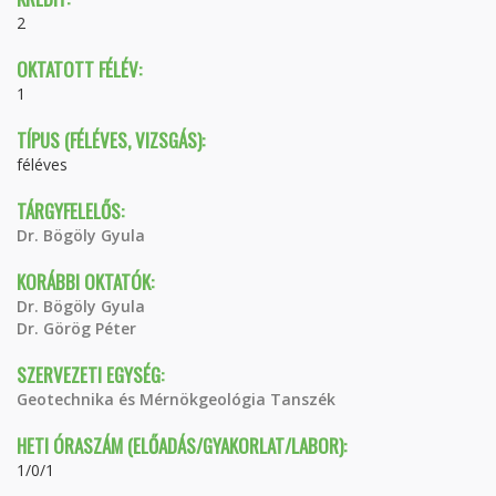
2
OKTATOTT FÉLÉV:
1
TÍPUS (FÉLÉVES, VIZSGÁS):
féléves
TÁRGYFELELŐS:
Dr. Bögöly Gyula
KORÁBBI OKTATÓK:
Dr. Bögöly Gyula
Dr. Görög Péter
SZERVEZETI EGYSÉG:
Geotechnika és Mérnökgeológia Tanszék
HETI ÓRASZÁM (ELŐADÁS/GYAKORLAT/LABOR):
1/0/1