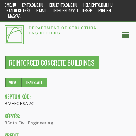
BME.HU
EPITO.BME.HU
EDU.EPITO.BME.HU
HELP.EPITO.BME.HU
OKTATÓI BELÉPÉS
E-MAIL
TELEFONKÖNYV
TÉRKÉP
ENGLISH
MAGYAR
DEPARTMENT OF STRUCTURAL
ENGINEERING
REINFORCED CONCRETE BUILDINGS
Primary tabs
VIEW
(ACTIVE
TRANSLATE
TAB)
NEPTUN KÓD:
BMEEOHSA-A2
KÉPZÉS:
BSc in Civil Engineering
KREDIT: