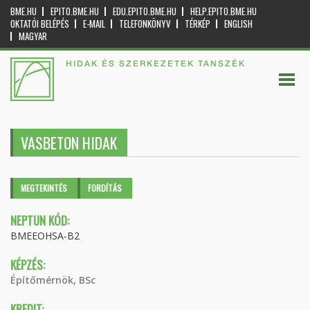
BME.HU
EPITO.BME.HU
EDU.EPITO.BME.HU
HELP.EPITO.BME.HU
OKTATÓI BELÉPÉS
E-MAIL
TELEFONKÖNYV
TÉRKÉP
ENGLISH
MAGYAR
HIDAK ÉS SZERKEZETEK TANSZÉK
VASBETON HIDAK
Elsődleges fülek
MEGTEKINTÉS
(AKTÍV
FORDÍTÁS
FÜL)
NEPTUN KÓD:
BMEEOHSA-B2
KÉPZÉS:
Építőmérnök, BSc
KREDIT: