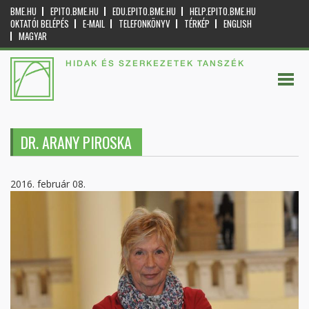
BME.HU
EPITO.BME.HU
EDU.EPITO.BME.HU
HELP.EPITO.BME.HU
OKTATÓI BELÉPÉS
E-MAIL
TELEFONKÖNYV
TÉRKÉP
ENGLISH
MAGYAR
HIDAK ÉS SZERKEZETEK TANSZÉK
DR. ARANY PIROSKA
2016. február 08.