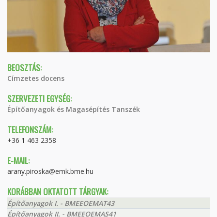
BEOSZTÁS:
Címzetes docens
SZERVEZETI EGYSÉG:
Építőanyagok és Magasépítés Tanszék
TELEFONSZÁM:
+36 1 463 2358
E-MAIL:
arany.piroska@emk.bme.hu
KORÁBBAN OKTATOTT TÁRGYAK:
Építőanyagok I. - BMEEOEMAT43
Építőanyagok II. - BMEEOEMAS41