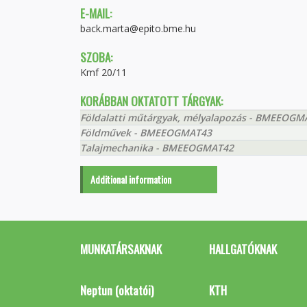
E-MAIL:
back.marta@epito.bme.hu
SZOBA:
Kmf 20/11
KORÁBBAN OKTATOTT TÁRGYAK:
Földalatti műtárgyak, mélyalapozás - BMEEOGM
Földművek - BMEEOGMAT43
Talajmechanika - BMEEOGMAT42
Additional information
MUNKATÁRSAKNAK
HALLGATÓKNAK
Neptun (oktatói)
KTH