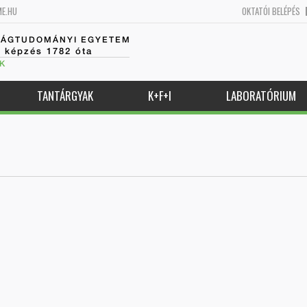
ME.HU
OKTATÓI BELÉPÉS
SÁGTUDOMÁNYI EGYETEM
k képzés 1782 óta
K
TANTÁRGYAK
K+F+I
LABORATÓRIUM