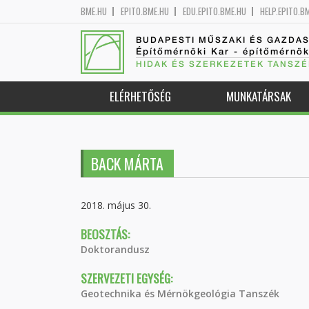
BME.HU
EPITO.BME.HU
EDU.EPITO.BME.HU
HELP.EPITO.B
BUDAPESTI MŰSZAKI ÉS GAZDA
Építőmérnöki Kar - építőmérnö
HIDAK ÉS SZERKEZETEK TANSZÉ
ELÉRHETŐSÉG
MUNKATÁRSAK
BACK MÁRTA
2018. május 30.
BEOSZTÁS:
Doktorandusz
SZERVEZETI EGYSÉG:
Geotechnika és Mérnökgeológia Tanszék