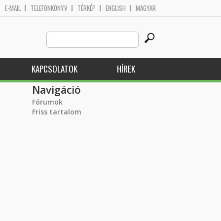
E-MAIL
TELEFONKÖNYV
TÉRKÉP
ENGLISH
MAGYAR
Search
Keresés űrlap
this
site
KAPCSOLATOK
HÍREK
Navigáció
Fórumok
Friss tartalom