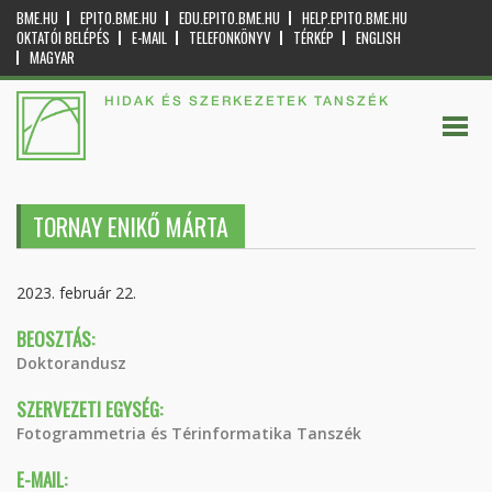
BME.HU
EPITO.BME.HU
EDU.EPITO.BME.HU
HELP.EPITO.BME.HU
OKTATÓI BELÉPÉS
E-MAIL
TELEFONKÖNYV
TÉRKÉP
ENGLISH
MAGYAR
HIDAK ÉS SZERKEZETEK TANSZÉK
TORNAY ENIKŐ MÁRTA
2023. február 22.
BEOSZTÁS:
Doktorandusz
SZERVEZETI EGYSÉG:
Fotogrammetria és Térinformatika Tanszék
E-MAIL: