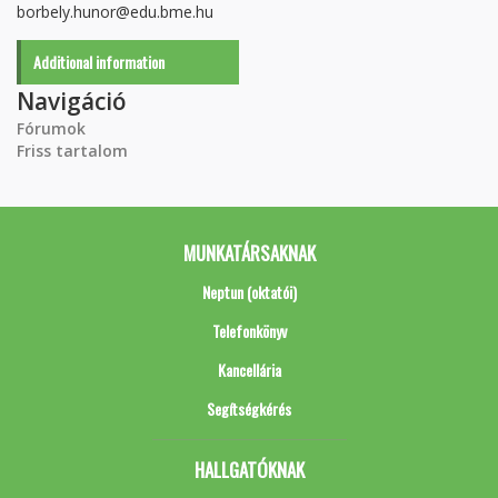
borbely.hunor@edu.bme.hu
Additional information
Navigáció
Fórumok
Friss tartalom
MUNKATÁRSAKNAK
Neptun (oktatói)
Telefonkönyv
Kancellária
Segítségkérés
HALLGATÓKNAK