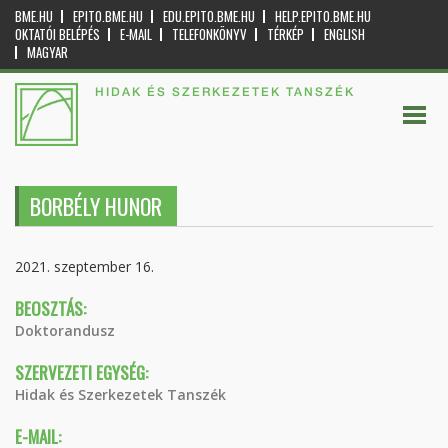
BME.HU
EPITO.BME.HU
EDU.EPITO.BME.HU
HELP.EPITO.BME.HU
OKTATÓI BELÉPÉS
E-MAIL
TELEFONKÖNYV
TÉRKÉP
ENGLISH
MAGYAR
HIDAK ÉS SZERKEZETEK TANSZÉK
BORBÉLY HUNOR
2021. szeptember 16.
BEOSZTÁS:
Doktorandusz
SZERVEZETI EGYSÉG:
Hidak és Szerkezetek Tanszék
E-MAIL: