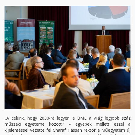
„A célunk, hogy 2030-ra legyen a BME a világ legjobb száz
műszaki egyeteme között!” – egyebek mellett ezzel a
kijelentéssel vezette fel Charaf Hassan rektor a Műegyetem új