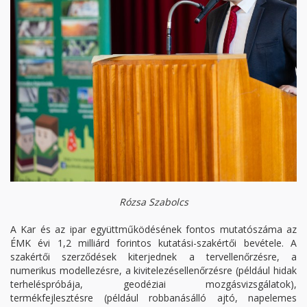
Rózsa Szabolcs
A Kar és az ipar együttműködésének fontos mutatószáma az
ÉMK évi 1,2 milliárd forintos kutatási-szakértői bevétel​e. A
szakértői szerződések kiterjednek a tervellenőrzésre, a
numerikus modellezés​re, a kivitelezésellenőrzésre (például hidak
terheléspróbája, geodéziai mozgásvizsgálatok),
termékfejlesztésre (például robbanásálló ajtó, napelemes