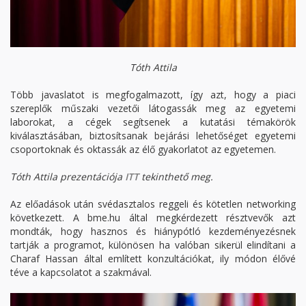
Tóth Attila
Több javaslatot is megfogalmazott, így azt, hogy a piaci
szereplők műszaki vezetői látogassák meg az egyetemi
laborokat, a cégek segítsenek a kutatási témakörök
kiválasztásában, biztosítsanak bejárási lehetőséget egyetemi
csoportoknak és oktassák az élő gyakorlatot az egyetemen.
Tóth Attila prezentációja
ITT
tekinthető meg.
Az előadások után svédasztalos reggeli és kötetlen networking
következett. A bme.hu által megkérdezett résztvevők azt
mondták, hogy hasznos és hiánypótló kezdeményezésnek
tartják a programot, különösen ha valóban sikerül elindítani a
Charaf Hassan által említett konzultációkat, ily módon élővé
téve a kapcsolatot a szakmával.