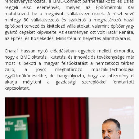
rendezvénysorozata, a BME-Connect partnertalálkozó és üzleti
reggeli első eseményét, melyen az Építőmérnöki Kar
mutatkozott be a meghívott vállalatvezetőknek. A részt vevő
mintegy 80 vállalatvezető és szakértő a meghatározó hazai
építőipari tervező és kivitelező vállalatokat, valamint építőanyag-
gyártó cégeket képviselte. Az eseményen ott volt Határ Renáta,
az Építési és Közlekedési Minisztérium helyettes államtitkára is.
Charaf Hassan nyitó előadásában egyebek mellett elmondta,
hogy a BME oktatási, kutatási és innovációs tevékenysége már
most is beköti a magyar felsőoktatást a nemzetközi térben
zajló, a jövőt meghatározó műszaki-technológiai
együttműködésekbe, de hangsúlyozta, hogy az intézmény el
akarja mélyíteni a gazdasági szereplőkkel fenntartott
kapcsolatait.