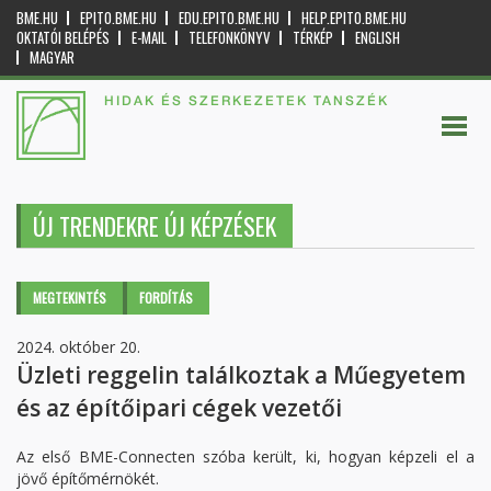
BME.HU
EPITO.BME.HU
EDU.EPITO.BME.HU
HELP.EPITO.BME.HU
OKTATÓI BELÉPÉS
E-MAIL
TELEFONKÖNYV
TÉRKÉP
ENGLISH
MAGYAR
HIDAK ÉS SZERKEZETEK TANSZÉK
ÚJ TRENDEKRE ÚJ KÉPZÉSEK
Elsődleges fülek
MEGTEKINTÉS
(AKTÍV
FORDÍTÁS
FÜL)
2024. október 20.
Üzleti reggelin találkoztak a Műegyetem
és az építőipari cégek vezetői
Az első BME-Connecten szóba került, ki, hogyan képzeli el a
jövő építőmérnökét.