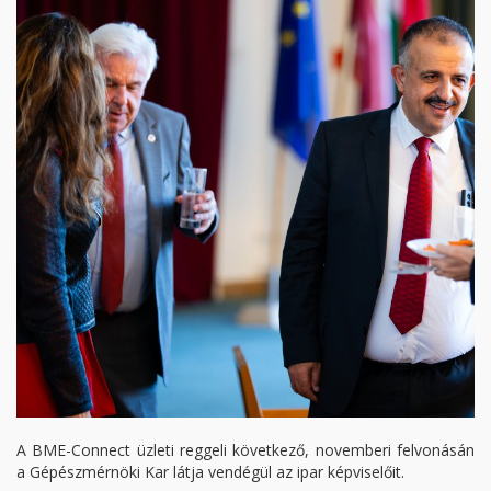
A BME-Connect üzleti reggeli következő, novemberi felvonásán
a Gépészmérnöki Kar látja vendégül az ipar képviselőit.