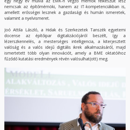
egy négy év múlva az ÉMK-n végző mérnök felkészült lesz
nemcsak az építőmérnöki, hanem az IT-kompetenciákban is,
amellett erősségei lesznek a gazdasági és humán ismeretek,
valamint ​a nyelvismeret​.
Joó Attila László, a Hidak és Szerkezetek Tanszék egyetemi
docense az építőipar digitalizációjáról beszélt, így a
lézerszkennelés, a mesterséges intelligencia, a kiterjesztett
valóság és a valós idejű digitális ikrek alkalmazásáról, majd
ismertetett több olyan innovációt, amely a BME oktatóihoz
fűződő kutatási eredmények révén valósulhat(ott) meg.