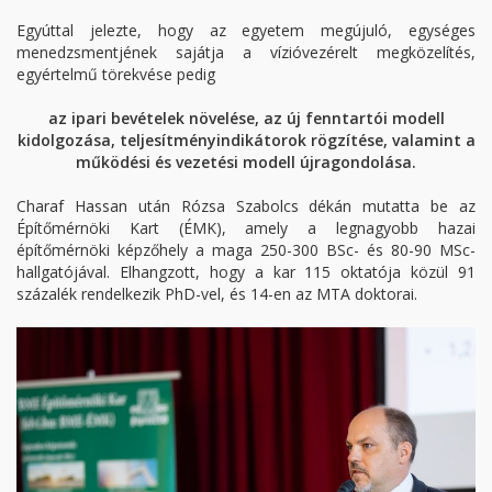
Egyúttal jelezte, hogy az egyetem megújuló, egységes
menedzsmentjének sajátja a vízióvezérelt megközelítés,
egyértelmű törekvése pedig
az ipari bevételek növelése, az új fenntartói modell
kidolgozása, teljesítményindikátorok rögzítése, valamint a
működési és vezetési modell újragondolása.
Charaf Hassan után Rózsa Szabolcs dékán mutatta be az
Építőmérnöki Kart (ÉMK), amely a legnagyobb hazai
építőmérnöki képzőhely a maga 250-300 BSc- és 80-90 MSc-
hallgatójával. Elhangzott, hogy a kar 115 oktatója közül 91
százalék rendelkezik PhD-vel, és 14-en az MTA doktorai.