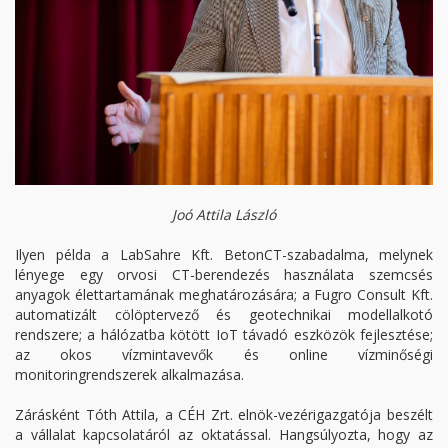
Joó Attila László
Ilyen példa a LabSahre Kft. BetonCT-szabadalma, melynek
lényege egy orvosi CT-berendezés használata szemcsés
anyagok élettartamának meghatározására; a Fugro Consult Kft.
automatizált cölöptervező és​ geotechnikai modellalkotó
rendszere; a hálózatba kötött IoT távadó eszközök fejlesztése​;
az okos vízmintavevők és online ​vízminőségi
monitoringrendszerek alkalmazása​.
Zárásként Tóth Attila, a CÉH Zrt. elnök-vezérigazgatója beszélt
a vállalat kapcsolatáról az oktatással. Hangsúlyozta, hogy az