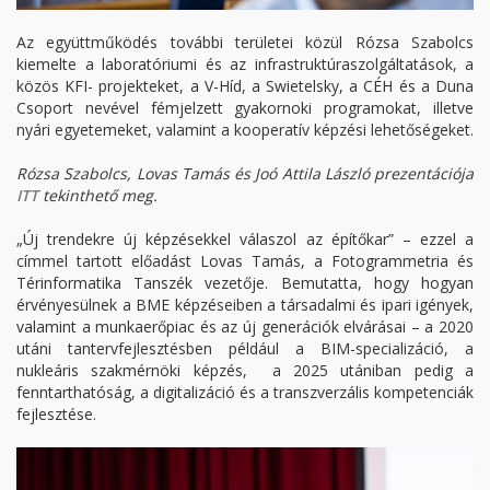
Az együttműködés további területei közül Rózsa Szabolcs
kiemelte a laboratóriumi és az infrastruktúraszolgáltatások, a
közös KFI- projekteket, a V-Híd, a Swietelsky, a CÉH és a Duna
Csoport nevével fémjelzett gyakornoki programokat, illetve
nyári egyetemeket, valamint a kooperatív képzési lehetőségek​et.
Rózsa Szabolcs, Lovas Tamás és Joó Attila László prezentációja
ITT
tekinthető meg.
„Új trendekre új képzésekkel válaszol az építőkar​” – ezzel a
címmel tartott előadást Lovas Tamás, a Fotogrammetria és
Térinformatika Tanszék vezetője. Bemutatta, hogy hogyan
érvényesülnek a BME képzéseiben a társadalmi és ipari igények​,
valamint a munkaerőpiac és az új generációk elvárásai​ – a 2020
utáni tantervfejlesztésben például a BIM-specializáció​, a
nukleáris szakmérnöki képzés, ​ a 2025 utániban pedig a
fenntarthatóság, a digitalizáció és a transzverzális kompetenciák
fejlesztés​e.