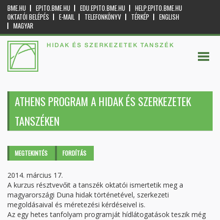
BME.HU
EPITO.BME.HU
EDU.EPITO.BME.HU
HELP.EPITO.BME.HU
OKTATÓI BELÉPÉS
E-MAIL
TELEFONKÖNYV
TÉRKÉP
ENGLISH
MAGYAR
HIDAK ÉS SZERKEZETEK TANSZÉK
ATHENS PROGRAM A HIDAK ÉS SZERKEZETEK
TANSZÉKEN
Elsődleges fülek
MEGTEKINTÉS
(AKTÍV
FORDÍTÁS
FÜL)
2014. március 17.
A kurzus résztvevőit a tanszék oktatói ismertetik meg a
magyarországi Duna hidak történetével, szerkezeti
megoldásaival és méretezési kérdéseivel is.
Az egy hetes tanfolyam programját hídlátogatások teszik még