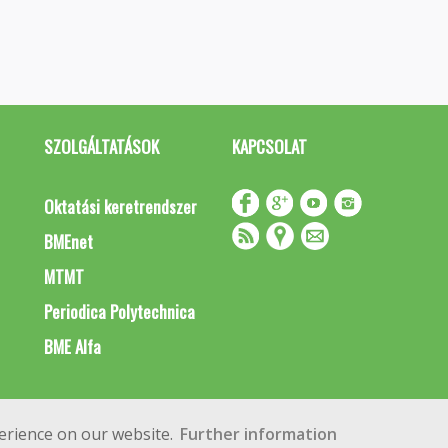
SZOLGÁLTATÁSOK
KAPCSOLAT
Oktatási keretrendszer
BMEnet
MTMT
Periodica Polytechnica
BME Alfa
Impresszum
Copyright © 2020 BME Építőmérnöki Kar
erience on our website.
Further information