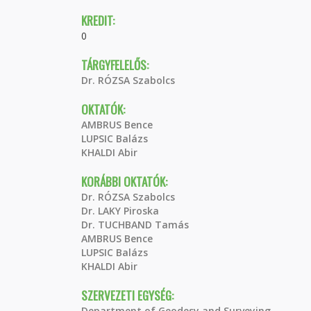
KREDIT:
0
TÁRGYFELELŐS:
Dr. RÓZSA Szabolcs
OKTATÓK:
AMBRUS Bence
LUPSIC Balázs
KHALDI Abir
KORÁBBI OKTATÓK:
Dr. RÓZSA Szabolcs
Dr. LAKY Piroska
Dr. TUCHBAND Tamás
AMBRUS Bence
LUPSIC Balázs
KHALDI Abir
SZERVEZETI EGYSÉG:
Department of Geodesy and Surveying