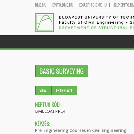
BME.HU
EPITO.BME.HU
EDU.EPITO.BME.HU
HELP.EPITO.B
BUDAPEST UNIVERSITY OF TEC
Faculty of Civil Engineering - S
DEPARTMENT OF STRUCTURAL E
BASIC SURVEYING
Primary tabs
VIEW
(ACTIVE
TRANSLATE
TAB)
NEPTUN KÓD:
BMEEOAFPRE4
KÉPZÉS:
Pre-Engineering Courses in Civil Engineering