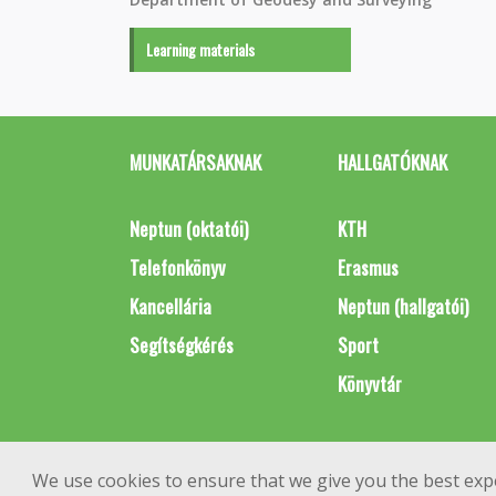
Learning materials
MUNKATÁRSAKNAK
HALLGATÓKNAK
Neptun (oktatói)
KTH
Telefonkönyv
Erasmus
Kancellária
Neptun (hallgatói)
Segítségkérés
Sport
Könyvtár
We use cookies to ensure that we give you the best exp