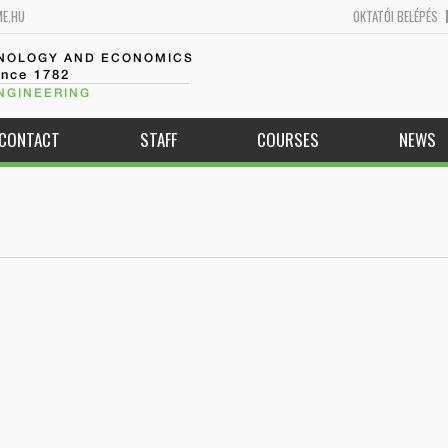
ME.HU
OKTATÓI BELÉPÉS
HNOLOGY AND ECONOMICS
ince 1782
NGINEERING
CONTACT
STAFF
COURSES
NEWS