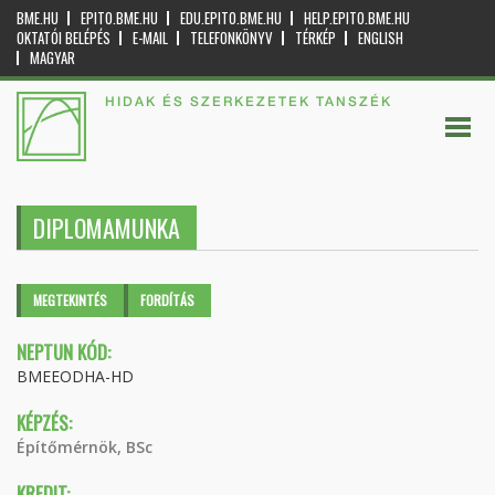
BME.HU
EPITO.BME.HU
EDU.EPITO.BME.HU
HELP.EPITO.BME.HU
OKTATÓI BELÉPÉS
E-MAIL
TELEFONKÖNYV
TÉRKÉP
ENGLISH
MAGYAR
HIDAK ÉS SZERKEZETEK TANSZÉK
DIPLOMAMUNKA
Elsődleges fülek
MEGTEKINTÉS
(AKTÍV
FORDÍTÁS
FÜL)
NEPTUN KÓD:
BMEEODHA-HD
KÉPZÉS:
Építőmérnök, BSc
KREDIT: