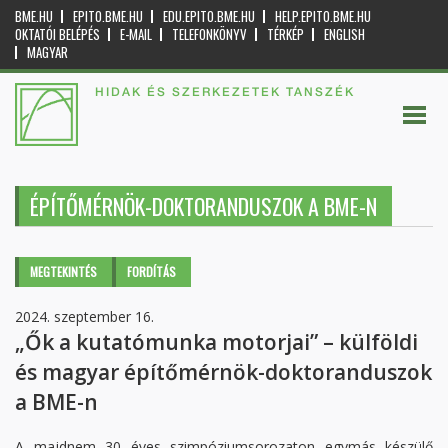
BME.HU
EPITO.BME.HU
EDU.EPITO.BME.HU
HELP.EPITO.BME.HU
OKTATÓI BELÉPÉS
E-MAIL
TELEFONKÖNYV
TÉRKÉP
ENGLISH
MAGYAR
HIDAK ÉS SZERKEZETEK TANSZÉK
ÉPÍTŐMÉRNÖK-DOKTORANDUSZOK A BME-N
Elsődleges fülek
MEGTEKINTÉS
(AKTÍV
FORDÍTÁS
FÜL)
2024. szeptember 16.
„Ők a kutatómunka motorjai” – külföldi
és magyar építőmérnök-doktoranduszok
a BME-n
A majdnem 30 éves szimpóziumsorozaton egymás készülő