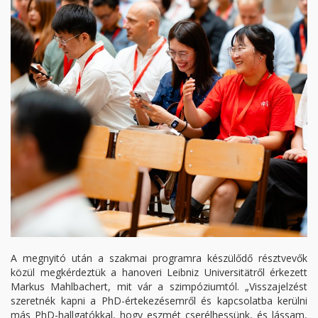
A megnyitó után a szakmai programra készülődő résztvevők
közül megkérdeztük a hanoveri Leibniz Universitätről érkezett
Markus Mahlbachert, mit vár a szimpóziumtól. „Visszajelzést
szeretnék kapni a PhD-értekezésemről és kapcsolatba kerülni
más PhD-hallgatókkal, hogy eszmét cserélhessünk, és lássam,