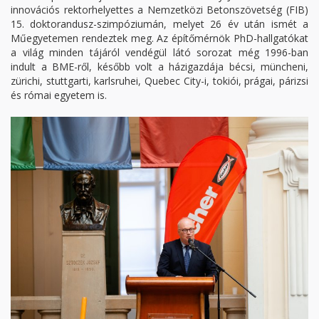
innovációs rektorhelyettes a Nemzetközi Betonszövetség (FIB)
15. doktorandusz-szimpóziumán, melyet 26 év után ismét a
Műegyetemen rendeztek meg. Az építőmérnök PhD-hallgatókat
a világ minden tájáról vendégül látó sorozat még 1996-ban
indult a BME-ről, később volt a házigazdája bécsi, müncheni,
zürichi, stuttgarti, karlsruhei, Quebec City-i, tokiói, prágai, párizsi
és római egyetem is.