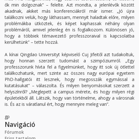
ők min dolgoznak” – felelte. Azt mondta, a jelenlévők között
akadnak, akiket más konferenciákról már ismer. „Jó újra
találkozni velük, hogy láthassam, mennyit haladtak előre, milyen
problémákba ütköztek, és képet kaphassak néhány olyan
problémáról, amivel jelenleg én is foglalkozom. Különösen jó,
hogy a többiek témavezető professzoraival is kapcsolatba
kerülhetünk” – tette hozzá.
A kínai Qingdao Universityt képviselő Cuj Jifeitől azt tudakoltuk,
hogy honnan szerzett tudomást a szimpóziumról. „Egy
professzorunk hívta fel a figyelmünket, hogy itt sok új ötlettel
találkozhatunk, mert szinte az összes nagy európai egyetem
PhD-hallgatói itt lesznek, hogy megosszák egymással a
kutatásukat” – válaszolta. És milyen benyomásokat szerzett a
helyszínről? „Meglepett a campus mérete, és hogy milyen régi
épületekből áll. Látszik, hogy van történelme, ahogy a városnak
is. És az is váratlanul ért, hogy mennyire meleg van”.
gp
Navigáció
Fórumok
Friss tartalom