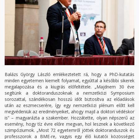
Balázs György László emlékeztetett rá, hogy a PhD-kutatás
minden egyetemen kiemelt folyamat, egyúttal a későbbi sikerek
megalapozása és a kiugrás előfeltétele. „Majdnem 30 éve
segítünk a doktoranduszoknak a nemzetközi Symposium
sorozattal, szándékosan hosszú időt biztosítva az előadások
után az eszmecserére, így egy nemzetközi plénum előtt kell
megvédeniük az eredményeiket, ahogy majd a doktori védéskor
is” – magyarázta a szakember. Hozzátette, olyan népszerű az
esemény, hogy tíz évre előre megvan, hol lesznek a következő
szimpóziumok. „Most 72 egyetemről jöttek doktoranduszok és
professzorok a BME-re, vagyis egy élő kutatói közösséget