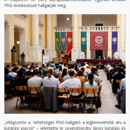
PhD-értekezéseit hallgatják meg.
„Világszerte a tehetséges PhD-hallgató a legkeresettebb áru a
kutatási piacon” – jelentette ki Levendovszky János kutatási és