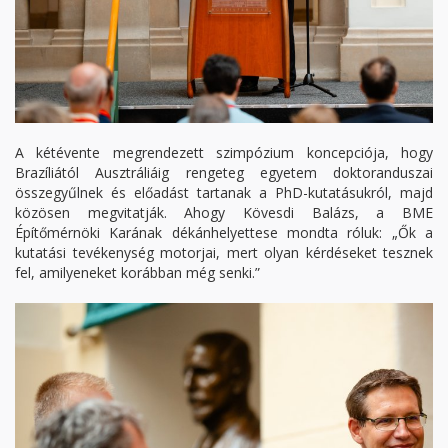
A kétévente megrendezett szimpózium koncepciója, hogy
Brazíliától Ausztráliáig rengeteg egyetem doktoranduszai
összegyűlnek és előadást tartanak a PhD-kutatásukról, majd
közösen megvitatják. Ahogy Kövesdi Balázs, a BME
Építőmérnöki Karának dékánhelyettese mondta róluk: „Ők a
kutatási tevékenység motorjai, mert olyan kérdéseket tesznek
fel, amilyeneket korábban még senki.”