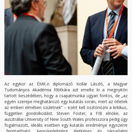
Az egykor az ÉMK-n diplomázó Kollár László, a Magyar
Tudományos Akadémia főtitkára azt emelte ki a megnyitón
tartott beszédében, hogy a csapatmunka ugyan fontos, de „az
egyén szerepe meghatározó egy kutatás során, mert az ötletek
az emberi elmében születnek” – ezért kell ösztönözni a kritikus,
független gondolkodást. Steven Foster, a FIB elnöke, az
ausztráliai University of New South Wales professzora pedig úgy
fogalmazott, ideális esetben egy kutatás eredménye egyszerre
„fenntartható, kereskedelmileg életképes és társadalmi