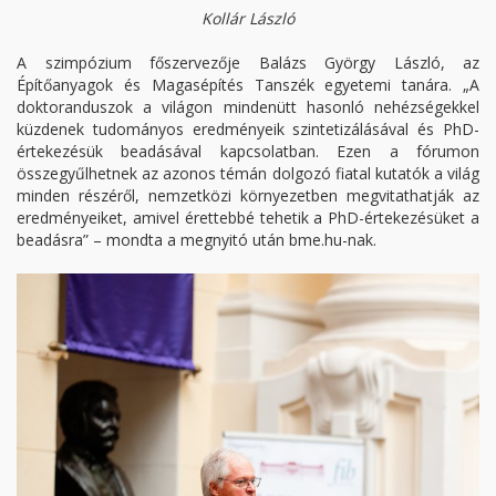
Kollár László
A szimpózium főszervezője Balázs György László, az
Építőanyagok és Magasépítés Tanszék egyetemi tanára. „A
doktoranduszok a világon mindenütt hasonló nehézségekkel
küzdenek tudományos eredményeik szintetizálásával és PhD-
értekezésük beadásával kapcsolatban. Ezen a fórumon
összegyűlhetnek az azonos témán dolgozó fiatal kutatók a világ
minden részéről, nemzetközi környezetben megvitathatják az
eredményeiket, amivel érettebbé tehetik a PhD-értekezésüket a
beadásra” – mondta a megnyitó után bme.hu-nak.