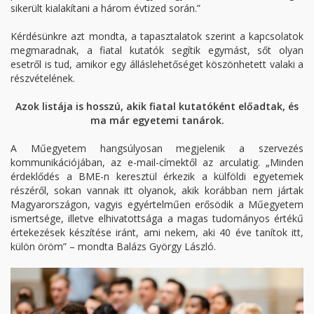
sikerült kialakítani a három évtized során.”
Kérdésünkre azt mondta, a tapasztalatok szerint a kapcsolatok
megmaradnak, a fiatal kutatók segítik egymást, sőt olyan
esetről is tud, amikor egy álláslehetőséget köszönhetett valaki a
részvételének.
Azok listája is hosszú, akik fiatal kutatóként előadtak, és
ma már egyetemi tanárok.
A Műegyetem hangsúlyosan megjelenik a szervezés
kommunikációjában, az e-mail-címektől az arculatig. „Minden
érdeklődés a BME-n keresztül érkezik a külföldi egyetemek
részéről, sokan vannak itt olyanok, akik korábban nem jártak
Magyarországon, vagyis egyértelműen erősödik a Műegyetem
ismertsége, illetve elhivatottsága a magas tudományos értékű
értekezések készítése iránt, ami nekem, aki 40 éve tanítok itt,
külön öröm” – mondta Balázs György László.