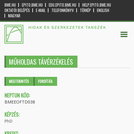
BME.HU
EPITO.BME.HU
EDU.EPITO.BME.HU
HELP.EPITO.BME.HU
OKTATÓI BELÉPÉS
E-MAIL
TELEFONKÖNYV
TÉRKÉP
ENGLISH
MAGYAR
HIDAK ÉS SZERKEZETEK TANSZÉK
MŰHOLDAS TÁVÉRZÉKELÉS
Elsődleges fülek
MEGTEKINTÉS
(AKTÍV
FORDÍTÁS
FÜL)
NEPTUN KÓD:
BMEEOFTD038
KÉPZÉS:
PhD
KREDIT: