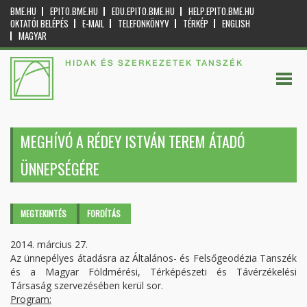
BME.HU
EPITO.BME.HU
EDU.EPITO.BME.HU
HELP.EPITO.BME.HU
OKTATÓI BELÉPÉS
E-MAIL
TELEFONKÖNYV
TÉRKÉP
ENGLISH
MAGYAR
HIDAK ÉS SZERKEZETEK TANSZÉK
MEGHÍVÓ A RÉDEY ISTVÁN TEREM ÁTADÓ
ÜNNEPSÉGÉRE
Elsődleges fülek
MEGTEKINTÉS
(AKTÍV
FORDÍTÁS
FÜL)
2014. március 27.
Az ünnepélyes átadásra az Általános- és Felsőgeodézia Tanszék
és a Magyar Földmérési, Térképészeti és Távérzékelési
Társaság szervezésében kerül sor.
Program: