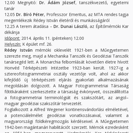
12.00 Megnyitó:
Dr. Ádám József
, tanszékvezető, egyetemi
tanár
12.05
Dr. Bíró Péter
, Professzor Emeritus, az MTA rendes tagja
megemlékezik Rédey István életéről és munkásságáról
12.25 A terem átadása –
Dr. Dunai László
, az Építőmérnöki Kar
dékánja
Időpont:
2014. április 11. (pénteken) 12.00
Helyszín:
K épület mf. 26.
Rédey István
mérnöki oklevelét 1921-ben a Műegyetemen
szerezte meg, majd a Mechanika Tanszék és Geodéziai Tanszék
tanársegéd lett. A Monarchia felbomlását követően életre hívott
Honvéd Térképészeti Intézetbe 1923-ban került. 1927-ig a
sztereofotogrammetriai osztály vezetője volt, ahol az akkor
kifejlődő új térképészeti eljárás gyakorlati alkalmazásának
megoldásán dolgozott. A Magyar Fotogrammetriai Társaság
főtitkáraként szerkesztette a társaság évkönyveit, összeállította
a fotogrammetriai terminológiát és szakszótárt, az angol–
magyar geodéziai szakszótár tervezetét.
Foglalkozott a Alfred Wegener kontinensvándorlási elméletével,
a potenciálelmélet geodéziai vonatkozásaival, valamint a
magyarországi földkéregmozgás kérdéseivel. A Műegyetemen
1942-ben magántanári habilitációt szerzett. Mérnök ezredesként