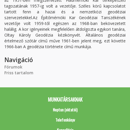
az 1951-ben megszervezett Hadmérnöki Kar térképészeti
tagozatának 1957-ig volt a vezetője. Széles körű kapcsolatot
tartott fenn a hazai és a nemzetközi geodéziai
szervezetekkel.Az Építőmérnöki Kar Geodéziai Tanszékének
vezetője volt 1959-től egészen az 1968-ban bekövezetett
halálig. A kor igényeinek megfelelően átdolgozta egykori tanára,
Oltay Károly Geodézia kézikönyvét. Általános geodéziai
értelmező szótár című műve 1961-ben jelent meg, ezt követte
1966-ban A geodézia története című munkája.
Navigáció
Fórumok
Friss tartalom
MUNKATÁRSAKNAK
Neptun (oktatói)
Telefonkönyv
Kancellária