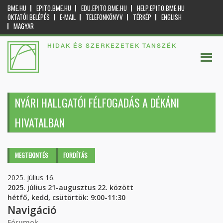
BME.HU
EPITO.BME.HU
EDU.EPITO.BME.HU
HELP.EPITO.BME.HU
OKTATÓI BELÉPÉS
E-MAIL
TELEFONKÖNYV
TÉRKÉP
ENGLISH
MAGYAR
HIDAK ÉS SZERKEZETEK TANSZÉK
NYÁRI HALLGATÓI FÉLFOGADÁS A DÉKÁNI
HIVATALBAN
Elsődleges fülek
MEGTEKINTÉS
(AKTÍV
FORDÍTÁS
FÜL)
2025. július 16.
2025. július 21-augusztus 22
. között
hétfő, kedd, csütörtök: 9:00-11:30
Navigáció
Fórumok